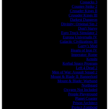
Cossacks 3
Counter-Strike 2
Crusader Kings II
Crusader Kings III
Darkest Dungeon
Divinity: Original Sin 2
Don't Starve
Euro Truck Simulator 2
Europa Universalis IV
Galactic Civilizations III
Garry's Mod
Hearts of Iron IV
Imperator: Rome
Kenshi
Kerbal Space Program
Left 4 Dead 2
Men of War: Assault Squad 2
Mount & Blade II: Bannerlord
Mount & Blade: Warband
Northgard
Oxygen Not Included
People Playground
Planet Coaster
Prison Architect
Project Zomboid