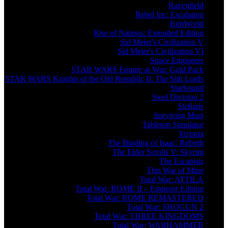
Ravenfield
Rebel Inc: Escalation
RimWorld
Rise of Nations: Extended Edition
Sid Meier's Civilization V
Sid Meier's Civilization VI
Space Engineers
STAR WARS Empire at War: Gold Pack
STAR WARS Knights of the Old Republic II: The Sith Lords
Starbound
Steel Division 2
Stellaris
Surviving Mars
Tabletop Simulator
Terraria
The Binding of Isaac: Rebirth
The Elder Scrolls V: Skyrim
The Escapists
This War of Mine
Total War: ATTILA
Total War: ROME II – Emperor Edition
Total War: ROME REMASTERED
Total War: SHOGUN 2
Total War: THREE KINGDOMS
Total War: WARHAMMER