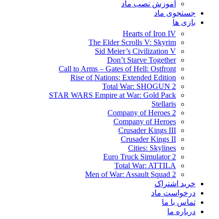
آموزش نصب ماد
جستجوی ماد
بازی ها
Hearts of Iron IV
The Elder Scrolls V: Skyrim
Sid Meier’s Civilization V
Don’t Starve Together
Call to Arms – Gates of Hell: Ostfront
Rise of Nations: Extended Edition
Total War: SHOGUN 2
STAR WARS Empire at War: Gold Pack
Stellaris
Company of Heroes 2
Company of Heroes
Crusader Kings III
Crusader Kings II
Cities: Skylines
Euro Truck Simulator 2
Total War: ATTILA
Men of War: Assault Squad 2
خرید اشتراک
درخواست ماد
تماس با ما
درباره ما