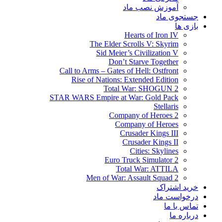
آموزش نصب ماد
جستجوی ماد
بازی ها
Hearts of Iron IV
The Elder Scrolls V: Skyrim
Sid Meier’s Civilization V
Don’t Starve Together
Call to Arms – Gates of Hell: Ostfront
Rise of Nations: Extended Edition
Total War: SHOGUN 2
STAR WARS Empire at War: Gold Pack
Stellaris
Company of Heroes 2
Company of Heroes
Crusader Kings III
Crusader Kings II
Cities: Skylines
Euro Truck Simulator 2
Total War: ATTILA
Men of War: Assault Squad 2
خرید اشتراک
درخواست ماد
تماس با ما
درباره ما