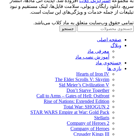
به مجموعه
استراتژیک کلاب
افزوده شد. آپدیت آنی مادها، انتشار
سریع، دانلود رایگان و پولی، سلامت فایل‌ها، لینک مستقیم و نبود
تبلیغات از جمله خدمات و ویژگی‌های این سایت است.
تمامی حقوق وب‌سایت متعلق به ماد کلاب می‌باشد.
جستجو
صفحه اصلی
وبلاگ
معرفی ماد
آموزش نصب ماد
جستجوی ماد
بازی ها
Hearts of Iron IV
The Elder Scrolls V: Skyrim
Sid Meier’s Civilization V
Don’t Starve Together
Call to Arms – Gates of Hell: Ostfront
Rise of Nations: Extended Edition
Total War: SHOGUN 2
STAR WARS Empire at War: Gold Pack
Stellaris
Company of Heroes 2
Company of Heroes
Crusader Kings III