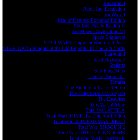
Ravenfield
Rebel Inc: Escalation
RimWorld
Rise of Nations: Extended Edition
Sid Meier's Civilization V
Sid Meier's Civilization VI
Space Engineers
STAR WARS Empire at War: Gold Pack
STAR WARS Knights of the Old Republic II: The Sith Lords
Starbound
Steel Division 2
Stellaris
Surviving Mars
Tabletop Simulator
Terraria
The Binding of Isaac: Rebirth
The Elder Scrolls V: Skyrim
The Escapists
This War of Mine
Total War: ATTILA
Total War: ROME II – Emperor Edition
Total War: ROME REMASTERED
Total War: SHOGUN 2
Total War: THREE KINGDOMS
Total War: WARHAMMER