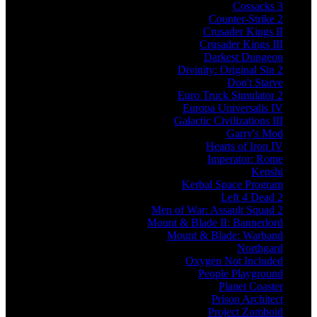
Cossacks 3
Counter-Strike 2
Crusader Kings II
Crusader Kings III
Darkest Dungeon
Divinity: Original Sin 2
Don't Starve
Euro Truck Simulator 2
Europa Universalis IV
Galactic Civilizations III
Garry's Mod
Hearts of Iron IV
Imperator: Rome
Kenshi
Kerbal Space Program
Left 4 Dead 2
Men of War: Assault Squad 2
Mount & Blade II: Bannerlord
Mount & Blade: Warband
Northgard
Oxygen Not Included
People Playground
Planet Coaster
Prison Architect
Project Zomboid