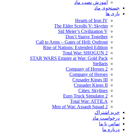
آموزش نصب ماد
جستجوی ماد
بازی ها
Hearts of Iron IV
The Elder Scrolls V: Skyrim
Sid Meier’s Civilization V
Don’t Starve Together
Call to Arms – Gates of Hell: Ostfront
Rise of Nations: Extended Edition
Total War: SHOGUN 2
STAR WARS Empire at War: Gold Pack
Stellaris
Company of Heroes 2
Company of Heroes
Crusader Kings III
Crusader Kings II
Cities: Skylines
Euro Truck Simulator 2
Total War: ATTILA
Men of War: Assault Squad 2
خرید اشتراک
درخواست ماد
تماس با ما
درباره ما