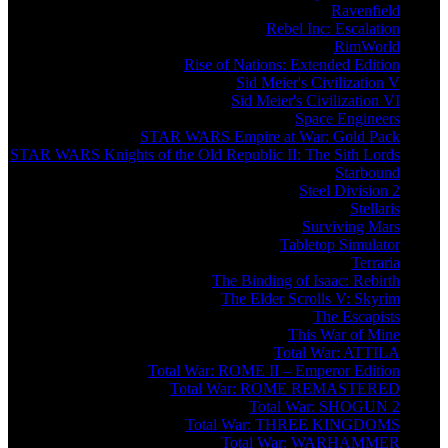
Ravenfield
Rebel Inc: Escalation
RimWorld
Rise of Nations: Extended Edition
Sid Meier's Civilization V
Sid Meier's Civilization VI
Space Engineers
STAR WARS Empire at War: Gold Pack
STAR WARS Knights of the Old Republic II: The Sith Lords
Starbound
Steel Division 2
Stellaris
Surviving Mars
Tabletop Simulator
Terraria
The Binding of Isaac: Rebirth
The Elder Scrolls V: Skyrim
The Escapists
This War of Mine
Total War: ATTILA
Total War: ROME II – Emperor Edition
Total War: ROME REMASTERED
Total War: SHOGUN 2
Total War: THREE KINGDOMS
Total War: WARHAMMER