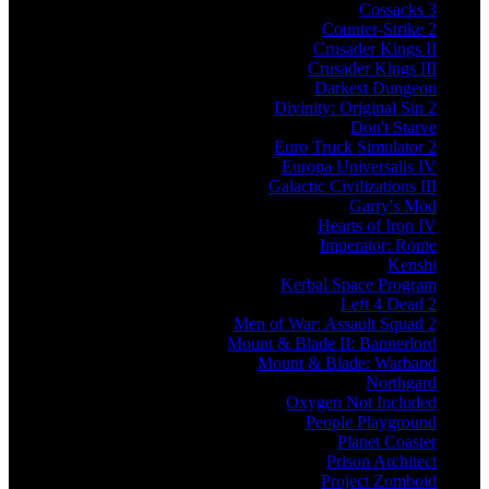
Cossacks 3
Counter-Strike 2
Crusader Kings II
Crusader Kings III
Darkest Dungeon
Divinity: Original Sin 2
Don't Starve
Euro Truck Simulator 2
Europa Universalis IV
Galactic Civilizations III
Garry's Mod
Hearts of Iron IV
Imperator: Rome
Kenshi
Kerbal Space Program
Left 4 Dead 2
Men of War: Assault Squad 2
Mount & Blade II: Bannerlord
Mount & Blade: Warband
Northgard
Oxygen Not Included
People Playground
Planet Coaster
Prison Architect
Project Zomboid