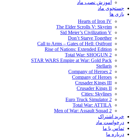
آموزش نصب ماد
جستجوی ماد
بازی ها
Hearts of Iron IV
The Elder Scrolls V: Skyrim
Sid Meier’s Civilization V
Don’t Starve Together
Call to Arms – Gates of Hell: Ostfront
Rise of Nations: Extended Edition
Total War: SHOGUN 2
STAR WARS Empire at War: Gold Pack
Stellaris
Company of Heroes 2
Company of Heroes
Crusader Kings III
Crusader Kings II
Cities: Skylines
Euro Truck Simulator 2
Total War: ATTILA
Men of War: Assault Squad 2
خرید اشتراک
درخواست ماد
تماس با ما
درباره ما