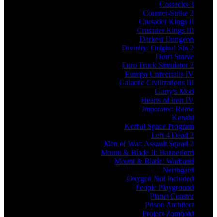
Cossacks 3
Counter-Strike 2
Crusader Kings II
Crusader Kings III
Darkest Dungeon
Divinity: Original Sin 2
Don't Starve
Euro Truck Simulator 2
Europa Universalis IV
Galactic Civilizations III
Garry's Mod
Hearts of Iron IV
Imperator: Rome
Kenshi
Kerbal Space Program
Left 4 Dead 2
Men of War: Assault Squad 2
Mount & Blade II: Bannerlord
Mount & Blade: Warband
Northgard
Oxygen Not Included
People Playground
Planet Coaster
Prison Architect
Project Zomboid