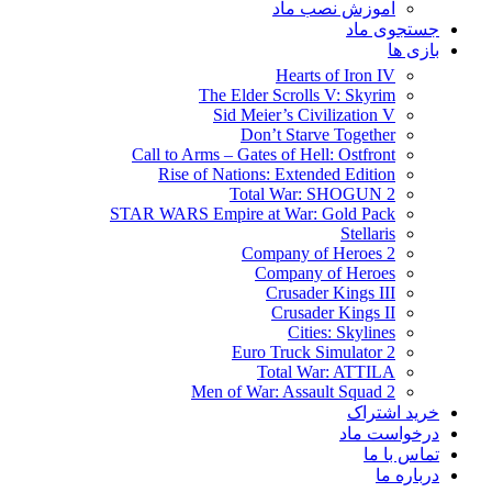
آموزش نصب ماد
جستجوی ماد
بازی ها
Hearts of Iron IV
The Elder Scrolls V: Skyrim
Sid Meier’s Civilization V
Don’t Starve Together
Call to Arms – Gates of Hell: Ostfront
Rise of Nations: Extended Edition
Total War: SHOGUN 2
STAR WARS Empire at War: Gold Pack
Stellaris
Company of Heroes 2
Company of Heroes
Crusader Kings III
Crusader Kings II
Cities: Skylines
Euro Truck Simulator 2
Total War: ATTILA
Men of War: Assault Squad 2
خرید اشتراک
درخواست ماد
تماس با ما
درباره ما