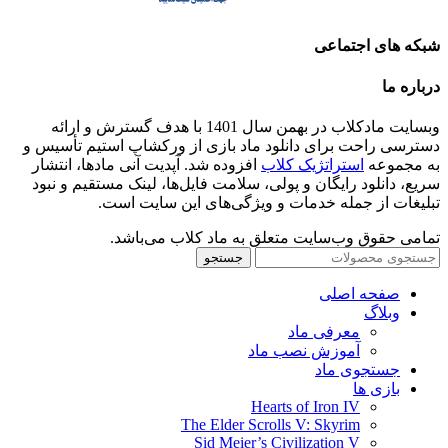
شبکه های اجتماعی
درباره ما
وبسایت مادکلاب در بهمن سال 1401 با هدف گسترش و ارائه
دسترسی راحت برای دانلود ماد بازی از ورکشاپ استیم تأسیس و
به مجموعه
استراتژیک کلاب
افزوده شد. آپدیت آنی مادها، انتشار
سریع، دانلود رایگان و پولی، سلامت فایل‌ها، لینک مستقیم و نبود
تبلیغات از جمله خدمات و ویژگی‌های این سایت است.
تمامی حقوق وب‌سایت متعلق به ماد کلاب می‌باشد.
جستجو
صفحه اصلی
وبلاگ
معرفی ماد
آموزش نصب ماد
جستجوی ماد
بازی ها
Hearts of Iron IV
The Elder Scrolls V: Skyrim
Sid Meier’s Civilization V