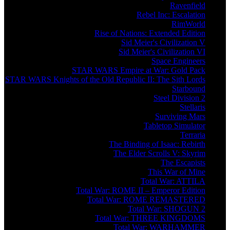
Ravenfield
Rebel Inc: Escalation
RimWorld
Rise of Nations: Extended Edition
Sid Meier's Civilization V
Sid Meier's Civilization VI
Space Engineers
STAR WARS Empire at War: Gold Pack
STAR WARS Knights of the Old Republic II: The Sith Lords
Starbound
Steel Division 2
Stellaris
Surviving Mars
Tabletop Simulator
Terraria
The Binding of Isaac: Rebirth
The Elder Scrolls V: Skyrim
The Escapists
This War of Mine
Total War: ATTILA
Total War: ROME II – Emperor Edition
Total War: ROME REMASTERED
Total War: SHOGUN 2
Total War: THREE KINGDOMS
Total War: WARHAMMER