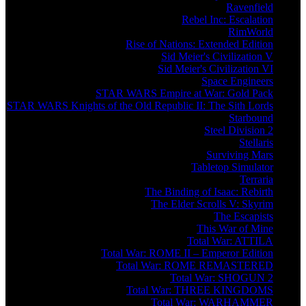
Ravenfield
Rebel Inc: Escalation
RimWorld
Rise of Nations: Extended Edition
Sid Meier's Civilization V
Sid Meier's Civilization VI
Space Engineers
STAR WARS Empire at War: Gold Pack
STAR WARS Knights of the Old Republic II: The Sith Lords
Starbound
Steel Division 2
Stellaris
Surviving Mars
Tabletop Simulator
Terraria
The Binding of Isaac: Rebirth
The Elder Scrolls V: Skyrim
The Escapists
This War of Mine
Total War: ATTILA
Total War: ROME II – Emperor Edition
Total War: ROME REMASTERED
Total War: SHOGUN 2
Total War: THREE KINGDOMS
Total War: WARHAMMER