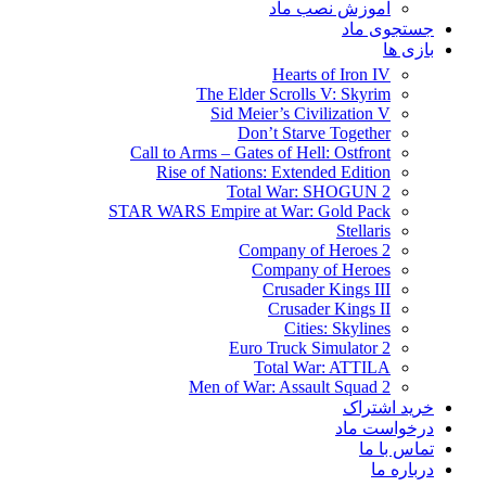
آموزش نصب ماد
جستجوی ماد
بازی ها
Hearts of Iron IV
The Elder Scrolls V: Skyrim
Sid Meier’s Civilization V
Don’t Starve Together
Call to Arms – Gates of Hell: Ostfront
Rise of Nations: Extended Edition
Total War: SHOGUN 2
STAR WARS Empire at War: Gold Pack
Stellaris
Company of Heroes 2
Company of Heroes
Crusader Kings III
Crusader Kings II
Cities: Skylines
Euro Truck Simulator 2
Total War: ATTILA
Men of War: Assault Squad 2
خرید اشتراک
درخواست ماد
تماس با ما
درباره ما