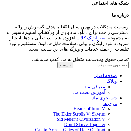
شبکه های اجتماعی
درباره ما
وبسایت مادکلاب در بهمن سال 1401 با هدف گسترش و ارائه
دسترسی راحت برای دانلود ماد بازی از ورکشاپ استیم تأسیس و
به مجموعه
استراتژیک کلاب
افزوده شد. آپدیت آنی مادها، انتشار
سریع، دانلود رایگان و پولی، سلامت فایل‌ها، لینک مستقیم و نبود
تبلیغات از جمله خدمات و ویژگی‌های این سایت است.
تمامی حقوق وب‌سایت متعلق به ماد کلاب می‌باشد.
جستجو
صفحه اصلی
وبلاگ
معرفی ماد
آموزش نصب ماد
جستجوی ماد
بازی ها
Hearts of Iron IV
The Elder Scrolls V: Skyrim
Sid Meier’s Civilization V
Don’t Starve Together
Call to Arms – Gates of Hell: Ostfront