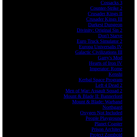
Cossacks 3
Counter-Strike 2
Crusader Kings II
Crusader Kings III
Darkest Dungeon
Divinity: Original Sin 2
Don't Starve
Euro Truck Simulator 2
Europa Universalis IV
Galactic Civilizations III
Garry's Mod
Hearts of Iron IV
Imperator: Rome
Kenshi
Kerbal Space Program
Left 4 Dead 2
Men of War: Assault Squad 2
Mount & Blade II: Bannerlord
Mount & Blade: Warband
Northgard
Oxygen Not Included
People Playground
Planet Coaster
Prison Architect
Project Zomboid