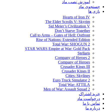
آموزش نصب ماد
جستجوی ماد
بازی ها
Hearts of Iron IV
The Elder Scrolls V: Skyrim
Sid Meier’s Civilization V
Don’t Starve Together
Call to Arms – Gates of Hell: Ostfront
Rise of Nations: Extended Edition
Total War: SHOGUN 2
STAR WARS Empire at War: Gold Pack
Stellaris
Company of Heroes 2
Company of Heroes
Crusader Kings III
Crusader Kings II
Cities: Skylines
Euro Truck Simulator 2
Total War: ATTILA
Men of War: Assault Squad 2
خرید اشتراک
درخواست ماد
تماس با ما
درباره ما