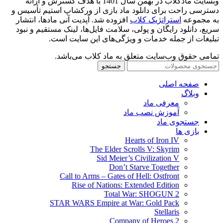
وبسایت مادکلاب در بهمن سال 1401 با هدف گسترش و ارائه
دسترسی راحت برای دانلود ماد بازی از ورکشاپ استیم تأسیس و
به مجموعه
استراتژیک کلاب
افزوده شد. آپدیت آنی مادها، انتشار
سریع، دانلود رایگان و پولی، سلامت فایل‌ها، لینک مستقیم و نبود
تبلیغات از جمله خدمات و ویژگی‌های این سایت است.
تمامی حقوق وب‌سایت متعلق به ماد کلاب می‌باشد.
جستجو
صفحه اصلی
وبلاگ
معرفی ماد
آموزش نصب ماد
جستجوی ماد
بازی ها
Hearts of Iron IV
The Elder Scrolls V: Skyrim
Sid Meier’s Civilization V
Don’t Starve Together
Call to Arms – Gates of Hell: Ostfront
Rise of Nations: Extended Edition
Total War: SHOGUN 2
STAR WARS Empire at War: Gold Pack
Stellaris
Company of Heroes 2