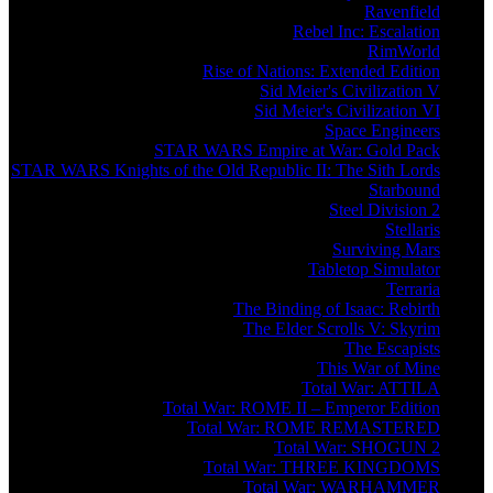
Ravenfield
Rebel Inc: Escalation
RimWorld
Rise of Nations: Extended Edition
Sid Meier's Civilization V
Sid Meier's Civilization VI
Space Engineers
STAR WARS Empire at War: Gold Pack
STAR WARS Knights of the Old Republic II: The Sith Lords
Starbound
Steel Division 2
Stellaris
Surviving Mars
Tabletop Simulator
Terraria
The Binding of Isaac: Rebirth
The Elder Scrolls V: Skyrim
The Escapists
This War of Mine
Total War: ATTILA
Total War: ROME II – Emperor Edition
Total War: ROME REMASTERED
Total War: SHOGUN 2
Total War: THREE KINGDOMS
Total War: WARHAMMER