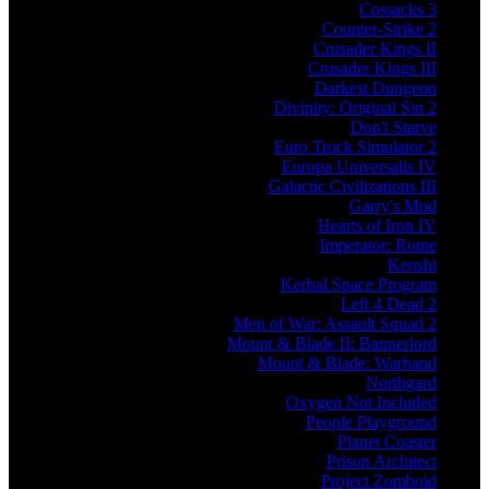
Cossacks 3
Counter-Strike 2
Crusader Kings II
Crusader Kings III
Darkest Dungeon
Divinity: Original Sin 2
Don't Starve
Euro Truck Simulator 2
Europa Universalis IV
Galactic Civilizations III
Garry's Mod
Hearts of Iron IV
Imperator: Rome
Kenshi
Kerbal Space Program
Left 4 Dead 2
Men of War: Assault Squad 2
Mount & Blade II: Bannerlord
Mount & Blade: Warband
Northgard
Oxygen Not Included
People Playground
Planet Coaster
Prison Architect
Project Zomboid