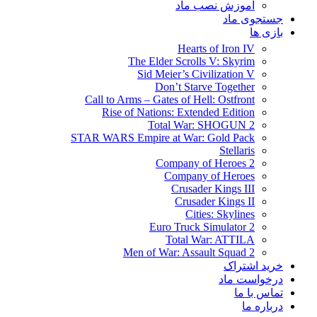
آموزش نصب ماد
جستجوی ماد
بازی ها
Hearts of Iron IV
The Elder Scrolls V: Skyrim
Sid Meier’s Civilization V
Don’t Starve Together
Call to Arms – Gates of Hell: Ostfront
Rise of Nations: Extended Edition
Total War: SHOGUN 2
STAR WARS Empire at War: Gold Pack
Stellaris
Company of Heroes 2
Company of Heroes
Crusader Kings III
Crusader Kings II
Cities: Skylines
Euro Truck Simulator 2
Total War: ATTILA
Men of War: Assault Squad 2
خرید اشتراک
درخواست ماد
تماس با ما
درباره ما