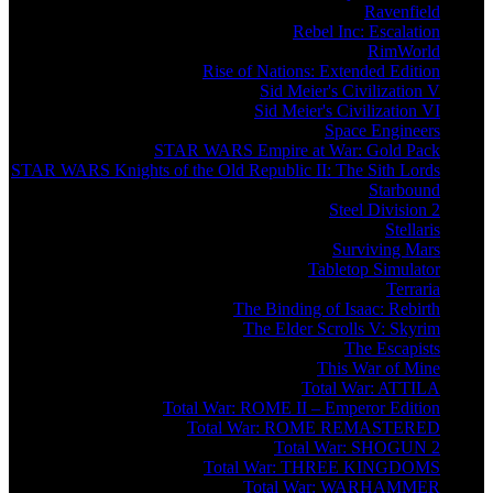
Ravenfield
Rebel Inc: Escalation
RimWorld
Rise of Nations: Extended Edition
Sid Meier's Civilization V
Sid Meier's Civilization VI
Space Engineers
STAR WARS Empire at War: Gold Pack
STAR WARS Knights of the Old Republic II: The Sith Lords
Starbound
Steel Division 2
Stellaris
Surviving Mars
Tabletop Simulator
Terraria
The Binding of Isaac: Rebirth
The Elder Scrolls V: Skyrim
The Escapists
This War of Mine
Total War: ATTILA
Total War: ROME II – Emperor Edition
Total War: ROME REMASTERED
Total War: SHOGUN 2
Total War: THREE KINGDOMS
Total War: WARHAMMER