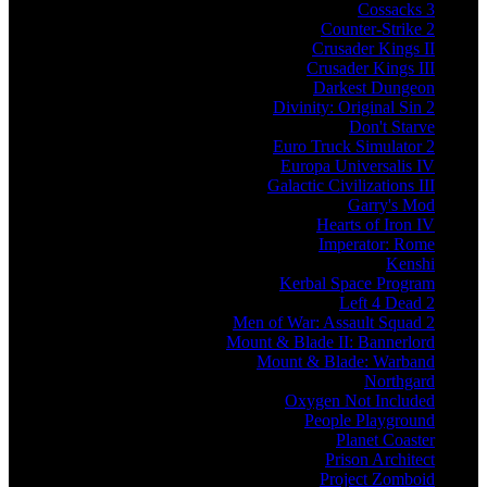
Cossacks 3
Counter-Strike 2
Crusader Kings II
Crusader Kings III
Darkest Dungeon
Divinity: Original Sin 2
Don't Starve
Euro Truck Simulator 2
Europa Universalis IV
Galactic Civilizations III
Garry's Mod
Hearts of Iron IV
Imperator: Rome
Kenshi
Kerbal Space Program
Left 4 Dead 2
Men of War: Assault Squad 2
Mount & Blade II: Bannerlord
Mount & Blade: Warband
Northgard
Oxygen Not Included
People Playground
Planet Coaster
Prison Architect
Project Zomboid