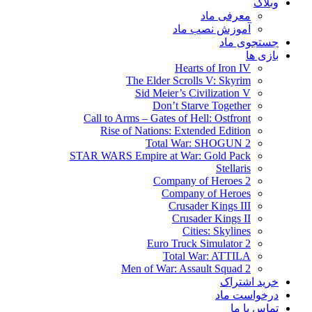
وبلاگ
معرفی ماد
آموزش نصب ماد
جستجوی ماد
بازی ها
Hearts of Iron IV
The Elder Scrolls V: Skyrim
Sid Meier’s Civilization V
Don’t Starve Together
Call to Arms – Gates of Hell: Ostfront
Rise of Nations: Extended Edition
Total War: SHOGUN 2
STAR WARS Empire at War: Gold Pack
Stellaris
Company of Heroes 2
Company of Heroes
Crusader Kings III
Crusader Kings II
Cities: Skylines
Euro Truck Simulator 2
Total War: ATTILA
Men of War: Assault Squad 2
خرید اشتراک
درخواست ماد
تماس با ما