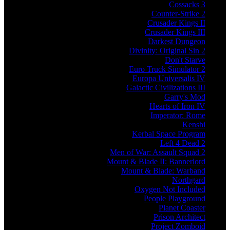
Cossacks 3
Counter-Strike 2
Crusader Kings II
Crusader Kings III
Darkest Dungeon
Divinity: Original Sin 2
Don't Starve
Euro Truck Simulator 2
Europa Universalis IV
Galactic Civilizations III
Garry's Mod
Hearts of Iron IV
Imperator: Rome
Kenshi
Kerbal Space Program
Left 4 Dead 2
Men of War: Assault Squad 2
Mount & Blade II: Bannerlord
Mount & Blade: Warband
Northgard
Oxygen Not Included
People Playground
Planet Coaster
Prison Architect
Project Zomboid