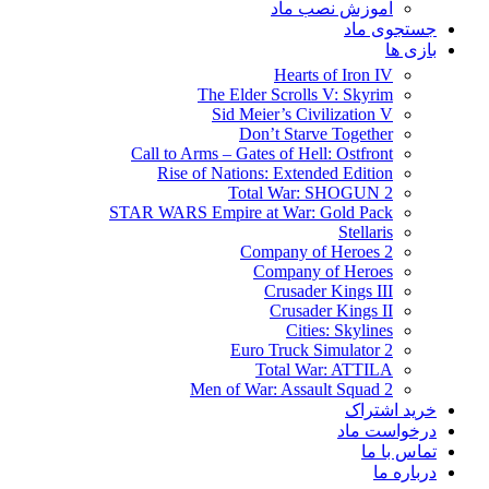
آموزش نصب ماد
جستجوی ماد
بازی ها
Hearts of Iron IV
The Elder Scrolls V: Skyrim
Sid Meier’s Civilization V
Don’t Starve Together
Call to Arms – Gates of Hell: Ostfront
Rise of Nations: Extended Edition
Total War: SHOGUN 2
STAR WARS Empire at War: Gold Pack
Stellaris
Company of Heroes 2
Company of Heroes
Crusader Kings III
Crusader Kings II
Cities: Skylines
Euro Truck Simulator 2
Total War: ATTILA
Men of War: Assault Squad 2
خرید اشتراک
درخواست ماد
تماس با ما
درباره ما