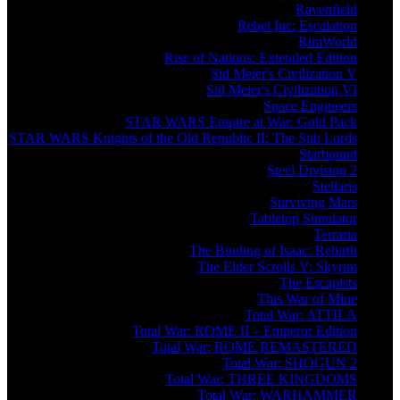
Ravenfield
Rebel Inc: Escalation
RimWorld
Rise of Nations: Extended Edition
Sid Meier's Civilization V
Sid Meier's Civilization VI
Space Engineers
STAR WARS Empire at War: Gold Pack
STAR WARS Knights of the Old Republic II: The Sith Lords
Starbound
Steel Division 2
Stellaris
Surviving Mars
Tabletop Simulator
Terraria
The Binding of Isaac: Rebirth
The Elder Scrolls V: Skyrim
The Escapists
This War of Mine
Total War: ATTILA
Total War: ROME II – Emperor Edition
Total War: ROME REMASTERED
Total War: SHOGUN 2
Total War: THREE KINGDOMS
Total War: WARHAMMER