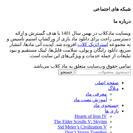
شبکه های اجتماعی
درباره ما
وبسایت مادکلاب در بهمن سال 1401 با هدف گسترش و ارائه
دسترسی راحت برای دانلود ماد بازی از ورکشاپ استیم تأسیس و
به مجموعه
استراتژیک کلاب
افزوده شد. آپدیت آنی مادها، انتشار
سریع، دانلود رایگان و پولی، سلامت فایل‌ها، لینک مستقیم و نبود
تبلیغات از جمله خدمات و ویژگی‌های این سایت است.
تمامی حقوق وب‌سایت متعلق به ماد کلاب می‌باشد.
جستجو
صفحه اصلی
وبلاگ
معرفی ماد
آموزش نصب ماد
جستجوی ماد
بازی ها
Hearts of Iron IV
The Elder Scrolls V: Skyrim
Sid Meier’s Civilization V
Don’t Starve Together