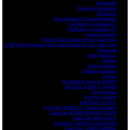
Ravenfield
Rebel Inc: Escalation
RimWorld
Rise of Nations: Extended Edition
Sid Meier's Civilization V
Sid Meier's Civilization VI
Space Engineers
STAR WARS Empire at War: Gold Pack
STAR WARS Knights of the Old Republic II: The Sith Lords
Starbound
Steel Division 2
Stellaris
Surviving Mars
Tabletop Simulator
Terraria
The Binding of Isaac: Rebirth
The Elder Scrolls V: Skyrim
The Escapists
This War of Mine
Total War: ATTILA
Total War: ROME II – Emperor Edition
Total War: ROME REMASTERED
Total War: SHOGUN 2
Total War: THREE KINGDOMS
Total War: WARHAMMER