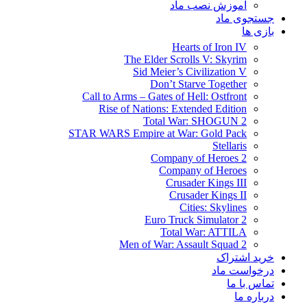
آموزش نصب ماد
جستجوی ماد
بازی ها
Hearts of Iron IV
The Elder Scrolls V: Skyrim
Sid Meier’s Civilization V
Don’t Starve Together
Call to Arms – Gates of Hell: Ostfront
Rise of Nations: Extended Edition
Total War: SHOGUN 2
STAR WARS Empire at War: Gold Pack
Stellaris
Company of Heroes 2
Company of Heroes
Crusader Kings III
Crusader Kings II
Cities: Skylines
Euro Truck Simulator 2
Total War: ATTILA
Men of War: Assault Squad 2
خرید اشتراک
درخواست ماد
تماس با ما
درباره ما