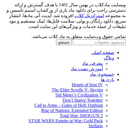
وبسایت مادکلاب در بهمن سال 1401 با هدف گسترش و ارائه
دسترسی راحت برای دانلود ماد بازی از ورکشاپ استیم تأسیس و
به مجموعه
استراتژیک کلاب
افزوده شد. آپدیت آنی مادها، انتشار
سریع، دانلود رایگان و پولی، سلامت فایل‌ها، لینک مستقیم و نبود
تبلیغات از جمله خدمات و ویژگی‌های این سایت است.
تمامی حقوق وب‌سایت متعلق به ماد کلاب می‌باشد.
جستجو
صفحه اصلی
وبلاگ
معرفی ماد
آموزش نصب ماد
جستجوی ماد
بازی ها
Hearts of Iron IV
The Elder Scrolls V: Skyrim
Sid Meier’s Civilization V
Don’t Starve Together
Call to Arms – Gates of Hell: Ostfront
Rise of Nations: Extended Edition
Total War: SHOGUN 2
STAR WARS Empire at War: Gold Pack
Stellaris