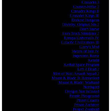
Cossacks 3
Counter-Strike 2
Crusader Kings II
Crusader Kings III
Darkest Dungeon
Divinity: Original Sin 2
Don't Starve
Euro Truck Simulator 2
Europa Universalis IV
Galactic Civilizations III
Garry's Mod
Hearts of Iron IV
Imperator: Rome
Kenshi
Kerbal Space Program
Left 4 Dead 2
Men of War: Assault Squad 2
Mount & Blade II: Bannerlord
Mount & Blade: Warband
Northgard
Oxygen Not Included
People Playground
Planet Coaster
Prison Architect
Project Zomboid