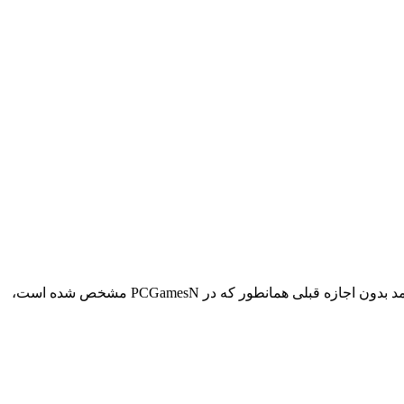
https://i.imgur.com/9PX843Q.png https://i.imgur.com/JtvRIEl.png https://i.imgur.com/QllYuDl.png لطفا UI و کد را از ادغام/قرض ندهید این مد بدون اجازه قبلی همانطور که در PCGamesN مشخص شده است،