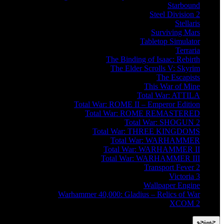
Starbound
Steel Division 2
Stellaris
Surviving Mars
Tabletop Simulator
Terraria
The Binding of Isaac: Rebirth
The Elder Scrolls V: Skyrim
The Escapists
This War of Mine
Total War: ATTILA
Total War: ROME II – Emperor Edition
Total War: ROME REMASTERED
Total War: SHOGUN 2
Total War: THREE KINGDOMS
Total War: WARHAMMER
Total War: WARHAMMER II
Total War: WARHAMMER III
Transport Fever 2
Victoria 3
Wallpaper Engine
Warhammer 40,000: Gladius – Relics of War
XCOM 2
جستجو