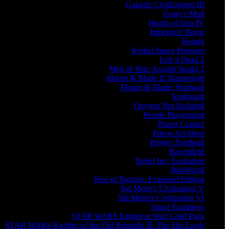
Galactic Civilizations III
Garry's Mod
Hearts of Iron IV
Imperator: Rome
Kenshi
Kerbal Space Program
Left 4 Dead 2
Men of War: Assault Squad 2
Mount & Blade II: Bannerlord
Mount & Blade: Warband
Northgard
Oxygen Not Included
People Playground
Planet Coaster
Prison Architect
Project Zomboid
Ravenfield
Rebel Inc: Escalation
RimWorld
Rise of Nations: Extended Edition
Sid Meier's Civilization V
Sid Meier's Civilization VI
Space Engineers
STAR WARS Empire at War: Gold Pack
STAR WARS Knights of the Old Republic II: The Sith Lords