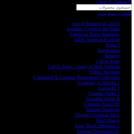
0
محصول
0
تومان
انتخاب دسته بندی
Age of Empires II (2013)
Airships: Conquer the Skies
American Truck Simulator
ARK: Survival Evolved
Arma 3
Barotrauma
Besiege
Call to Arms
Call to Arms – Gates of Hell: Ostfront
Cities: Skylines
Command & Conquer Remastered Collection
Company of Heroes 2
Cossacks 3
Counter-Strike 2
Crusader Kings II
Crusader Kings III
Darkest Dungeon
Divinity: Original Sin 2
Don't Starve
Euro Truck Simulator 2
Europa Universalis IV