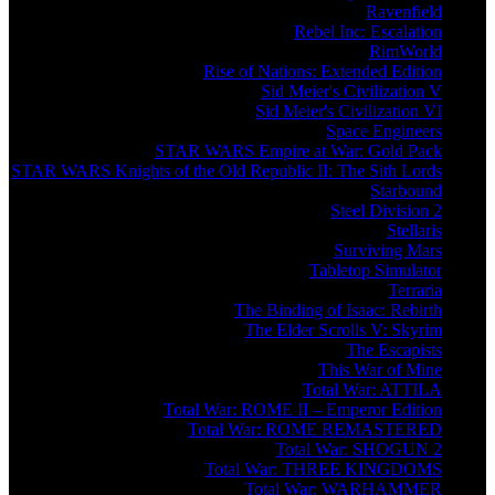
Ravenfield
Rebel Inc: Escalation
RimWorld
Rise of Nations: Extended Edition
Sid Meier's Civilization V
Sid Meier's Civilization VI
Space Engineers
STAR WARS Empire at War: Gold Pack
STAR WARS Knights of the Old Republic II: The Sith Lords
Starbound
Steel Division 2
Stellaris
Surviving Mars
Tabletop Simulator
Terraria
The Binding of Isaac: Rebirth
The Elder Scrolls V: Skyrim
The Escapists
This War of Mine
Total War: ATTILA
Total War: ROME II – Emperor Edition
Total War: ROME REMASTERED
Total War: SHOGUN 2
Total War: THREE KINGDOMS
Total War: WARHAMMER