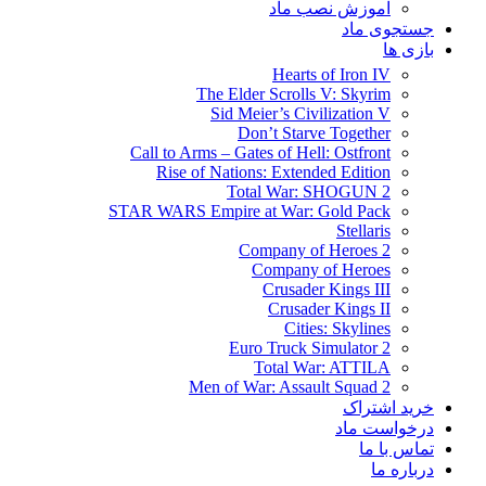
آموزش نصب ماد
جستجوی ماد
بازی ها
Hearts of Iron IV
The Elder Scrolls V: Skyrim
Sid Meier’s Civilization V
Don’t Starve Together
Call to Arms – Gates of Hell: Ostfront
Rise of Nations: Extended Edition
Total War: SHOGUN 2
STAR WARS Empire at War: Gold Pack
Stellaris
Company of Heroes 2
Company of Heroes
Crusader Kings III
Crusader Kings II
Cities: Skylines
Euro Truck Simulator 2
Total War: ATTILA
Men of War: Assault Squad 2
خرید اشتراک
درخواست ماد
تماس با ما
درباره ما