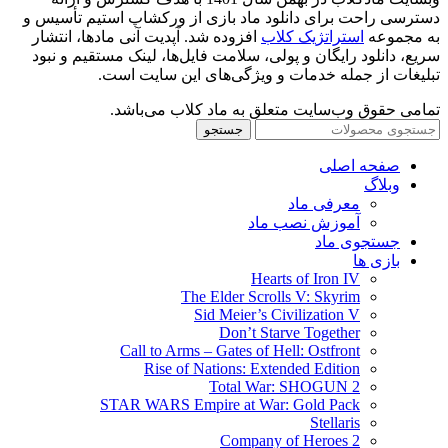
دسترسی راحت برای دانلود ماد بازی از ورکشاپ استیم تأسیس و
به مجموعه
استراتژیک کلاب
افزوده شد. آپدیت آنی مادها، انتشار
سریع، دانلود رایگان و پولی، سلامت فایل‌ها، لینک مستقیم و نبود
تبلیغات از جمله خدمات و ویژگی‌های این سایت است.
تمامی حقوق وب‌سایت متعلق به ماد کلاب می‌باشد.
جستجو
صفحه اصلی
وبلاگ
معرفی ماد
آموزش نصب ماد
جستجوی ماد
بازی ها
Hearts of Iron IV
The Elder Scrolls V: Skyrim
Sid Meier’s Civilization V
Don’t Starve Together
Call to Arms – Gates of Hell: Ostfront
Rise of Nations: Extended Edition
Total War: SHOGUN 2
STAR WARS Empire at War: Gold Pack
Stellaris
Company of Heroes 2