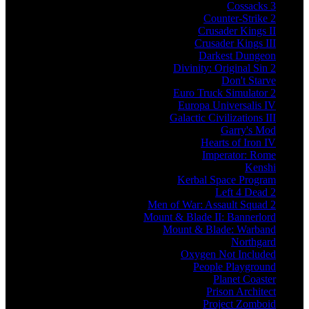
Cossacks 3
Counter-Strike 2
Crusader Kings II
Crusader Kings III
Darkest Dungeon
Divinity: Original Sin 2
Don't Starve
Euro Truck Simulator 2
Europa Universalis IV
Galactic Civilizations III
Garry's Mod
Hearts of Iron IV
Imperator: Rome
Kenshi
Kerbal Space Program
Left 4 Dead 2
Men of War: Assault Squad 2
Mount & Blade II: Bannerlord
Mount & Blade: Warband
Northgard
Oxygen Not Included
People Playground
Planet Coaster
Prison Architect
Project Zomboid