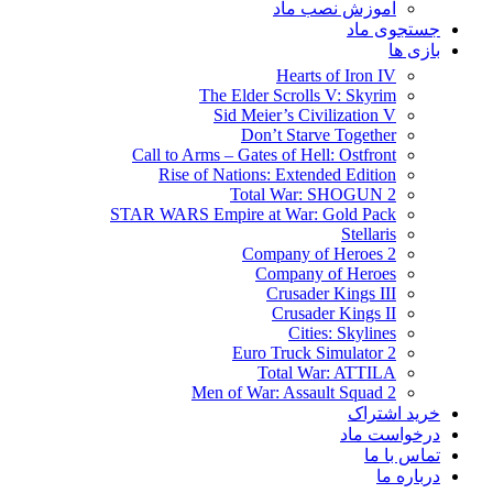
آموزش نصب ماد
جستجوی ماد
بازی ها
Hearts of Iron IV
The Elder Scrolls V: Skyrim
Sid Meier’s Civilization V
Don’t Starve Together
Call to Arms – Gates of Hell: Ostfront
Rise of Nations: Extended Edition
Total War: SHOGUN 2
STAR WARS Empire at War: Gold Pack
Stellaris
Company of Heroes 2
Company of Heroes
Crusader Kings III
Crusader Kings II
Cities: Skylines
Euro Truck Simulator 2
Total War: ATTILA
Men of War: Assault Squad 2
خرید اشتراک
درخواست ماد
تماس با ما
درباره ما