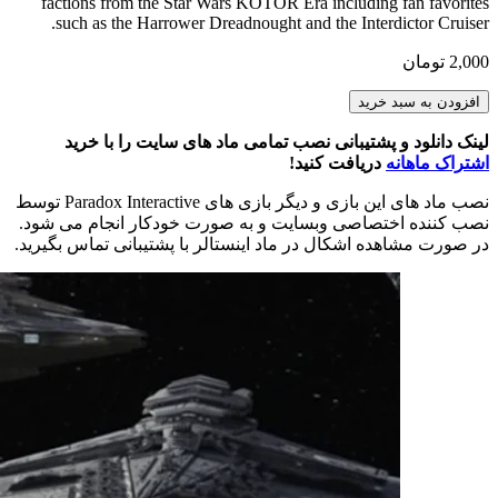
factions from the Star Wars KOTOR Era including fan favorites
such as the Harrower Dreadnought and the Interdictor Cruiser.
2,000
تومان
Star
افزودن به سبد خرید
Wars
Sith
لینک دانلود و پشتیبانی نصب تمامی ماد های سایت را با خرید
Empire
اشتراک ماهانه
دریافت کنید!
Ships
4.4
نصب ماد های این بازی و دیگر بازی های Paradox Interactive توسط
NSC3
نصب کننده اختصاصی وبسایت و به صورت خودکار انجام می شود.
Edition
در صورت مشاهده اشکال در ماد اینستالر با پشتیبانی تماس بگیرید.
عدد