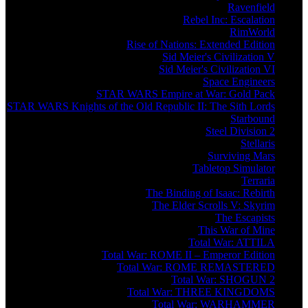
Ravenfield
Rebel Inc: Escalation
RimWorld
Rise of Nations: Extended Edition
Sid Meier's Civilization V
Sid Meier's Civilization VI
Space Engineers
STAR WARS Empire at War: Gold Pack
STAR WARS Knights of the Old Republic II: The Sith Lords
Starbound
Steel Division 2
Stellaris
Surviving Mars
Tabletop Simulator
Terraria
The Binding of Isaac: Rebirth
The Elder Scrolls V: Skyrim
The Escapists
This War of Mine
Total War: ATTILA
Total War: ROME II – Emperor Edition
Total War: ROME REMASTERED
Total War: SHOGUN 2
Total War: THREE KINGDOMS
Total War: WARHAMMER