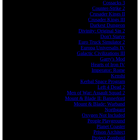
Cossacks 3
Counter-Strike 2
Crusader Kings II
Crusader Kings III
Darkest Dungeon
Divinity: Original Sin 2
Don't Starve
Euro Truck Simulator 2
Europa Universalis IV
Galactic Civilizations III
Garry's Mod
Hearts of Iron IV
Imperator: Rome
Kenshi
Kerbal Space Program
Left 4 Dead 2
Men of War: Assault Squad 2
Mount & Blade II: Bannerlord
Mount & Blade: Warband
Northgard
Oxygen Not Included
People Playground
Planet Coaster
Prison Architect
Project Zomboid