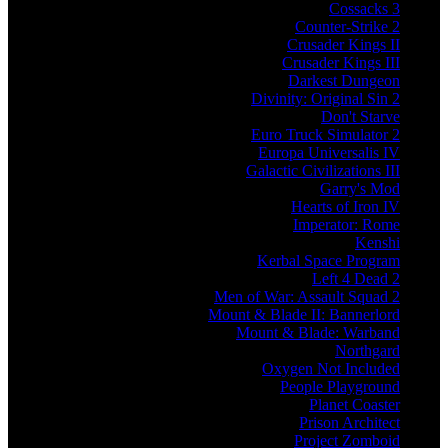
Cossacks 3
Counter-Strike 2
Crusader Kings II
Crusader Kings III
Darkest Dungeon
Divinity: Original Sin 2
Don't Starve
Euro Truck Simulator 2
Europa Universalis IV
Galactic Civilizations III
Garry's Mod
Hearts of Iron IV
Imperator: Rome
Kenshi
Kerbal Space Program
Left 4 Dead 2
Men of War: Assault Squad 2
Mount & Blade II: Bannerlord
Mount & Blade: Warband
Northgard
Oxygen Not Included
People Playground
Planet Coaster
Prison Architect
Project Zomboid