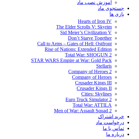
آموزش نصب ماد
جستجوی ماد
بازی ها
Hearts of Iron IV
The Elder Scrolls V: Skyrim
Sid Meier’s Civilization V
Don’t Starve Together
Call to Arms – Gates of Hell: Ostfront
Rise of Nations: Extended Edition
Total War: SHOGUN 2
STAR WARS Empire at War: Gold Pack
Stellaris
Company of Heroes 2
Company of Heroes
Crusader Kings III
Crusader Kings II
Cities: Skylines
Euro Truck Simulator 2
Total War: ATTILA
Men of War: Assault Squad 2
خرید اشتراک
درخواست ماد
تماس با ما
درباره ما