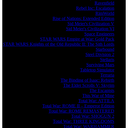
Ravenfield
Rebel Inc: Escalation
RimWorld
Rise of Nations: Extended Edition
Sid Meier's Civilization V
Sid Meier's Civilization VI
Space Engineers
STAR WARS Empire at War: Gold Pack
STAR WARS Knights of the Old Republic II: The Sith Lords
Starbound
Steel Division 2
Stellaris
Surviving Mars
Tabletop Simulator
Terraria
The Binding of Isaac: Rebirth
The Elder Scrolls V: Skyrim
The Escapists
This War of Mine
Total War: ATTILA
Total War: ROME II – Emperor Edition
Total War: ROME REMASTERED
Total War: SHOGUN 2
Total War: THREE KINGDOMS
Total War: WARHAMMER