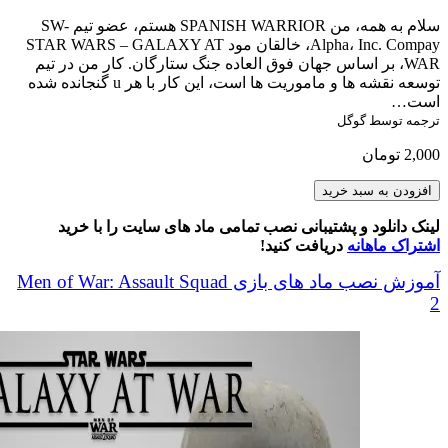
سلام به همه، من SPANISH WARRIOR هستم، عضو تیم SW-
Alpha، Inc. Compay، خالقان مود STAR WARS – GALAXY AT
WAR، بر اساس جهان فوق العاده جنگ ستارگان. کار من در تیم
توسعه نقشه ها و ماموریت ها است، این کار با هر u گنجانده شده
است…
ترجمه توسط گوگل
2,000
تومان
Star
افزودن به سبد خرید
Wars
-
لینک دانلود و پشتیبانی نصب تمامی ماد های سایت را با خرید
Galaxy
اشتراک ماهانه
دریافت کنید!
At
War
آموزش نصب ماد های بازی Men of War: Assault Squad
(Official
2
Missions)
عدد