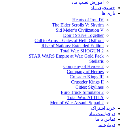
آموزش نصب ماد
جستجوی ماد
بازی ها
Hearts of Iron IV
The Elder Scrolls V: Skyrim
Sid Meier’s Civilization V
Don’t Starve Together
Call to Arms – Gates of Hell: Ostfront
Rise of Nations: Extended Edition
Total War: SHOGUN 2
STAR WARS Empire at War: Gold Pack
Stellaris
Company of Heroes 2
Company of Heroes
Crusader Kings III
Crusader Kings II
Cities: Skylines
Euro Truck Simulator 2
Total War: ATTILA
Men of War: Assault Squad 2
خرید اشتراک
درخواست ماد
تماس با ما
درباره ما