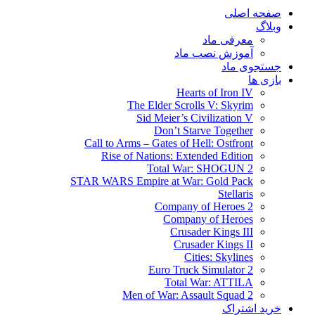
صفحه اصلی
وبلاگ
معرفی ماد
آموزش نصب ماد
جستجوی ماد
بازی ها
Hearts of Iron IV
The Elder Scrolls V: Skyrim
Sid Meier’s Civilization V
Don’t Starve Together
Call to Arms – Gates of Hell: Ostfront
Rise of Nations: Extended Edition
Total War: SHOGUN 2
STAR WARS Empire at War: Gold Pack
Stellaris
Company of Heroes 2
Company of Heroes
Crusader Kings III
Crusader Kings II
Cities: Skylines
Euro Truck Simulator 2
Total War: ATTILA
Men of War: Assault Squad 2
خرید اشتراک