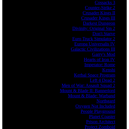
Cossacks 3
Counter-Strike 2
Crusader Kings II
Crusader Kings III
Darkest Dungeon
Divinity: Original Sin 2
Don't Starve
Euro Truck Simulator 2
Europa Universalis IV
Galactic Civilizations III
Garry's Mod
Hearts of Iron IV
Imperator: Rome
Kenshi
Kerbal Space Program
Left 4 Dead 2
Men of War: Assault Squad 2
Mount & Blade II: Bannerlord
Mount & Blade: Warband
Northgard
Oxygen Not Included
People Playground
Planet Coaster
Prison Architect
Project Zomboid