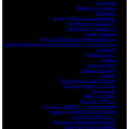
Ravenfield
Rebel Inc: Escalation
RimWorld
Rise of Nations: Extended Edition
Sid Meier's Civilization V
Sid Meier's Civilization VI
Space Engineers
STAR WARS Empire at War: Gold Pack
STAR WARS Knights of the Old Republic II: The Sith Lords
Starbound
Steel Division 2
Stellaris
Surviving Mars
Tabletop Simulator
Terraria
The Binding of Isaac: Rebirth
The Elder Scrolls V: Skyrim
The Escapists
This War of Mine
Total War: ATTILA
Total War: ROME II – Emperor Edition
Total War: ROME REMASTERED
Total War: SHOGUN 2
Total War: THREE KINGDOMS
Total War: WARHAMMER