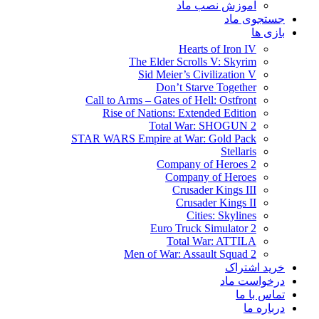
آموزش نصب ماد
جستجوی ماد
بازی ها
Hearts of Iron IV
The Elder Scrolls V: Skyrim
Sid Meier’s Civilization V
Don’t Starve Together
Call to Arms – Gates of Hell: Ostfront
Rise of Nations: Extended Edition
Total War: SHOGUN 2
STAR WARS Empire at War: Gold Pack
Stellaris
Company of Heroes 2
Company of Heroes
Crusader Kings III
Crusader Kings II
Cities: Skylines
Euro Truck Simulator 2
Total War: ATTILA
Men of War: Assault Squad 2
خرید اشتراک
درخواست ماد
تماس با ما
درباره ما