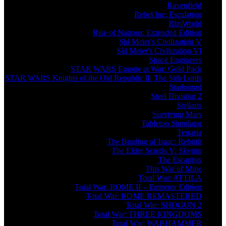
Ravenfield
Rebel Inc: Escalation
RimWorld
Rise of Nations: Extended Edition
Sid Meier's Civilization V
Sid Meier's Civilization VI
Space Engineers
STAR WARS Empire at War: Gold Pack
STAR WARS Knights of the Old Republic II: The Sith Lords
Starbound
Steel Division 2
Stellaris
Surviving Mars
Tabletop Simulator
Terraria
The Binding of Isaac: Rebirth
The Elder Scrolls V: Skyrim
The Escapists
This War of Mine
Total War: ATTILA
Total War: ROME II – Emperor Edition
Total War: ROME REMASTERED
Total War: SHOGUN 2
Total War: THREE KINGDOMS
Total War: WARHAMMER