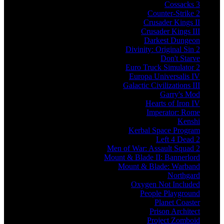
Cossacks 3
Counter-Strike 2
Crusader Kings II
Crusader Kings III
Darkest Dungeon
Divinity: Original Sin 2
Don't Starve
Euro Truck Simulator 2
Europa Universalis IV
Galactic Civilizations III
Garry's Mod
Hearts of Iron IV
Imperator: Rome
Kenshi
Kerbal Space Program
Left 4 Dead 2
Men of War: Assault Squad 2
Mount & Blade II: Bannerlord
Mount & Blade: Warband
Northgard
Oxygen Not Included
People Playground
Planet Coaster
Prison Architect
Project Zomboid