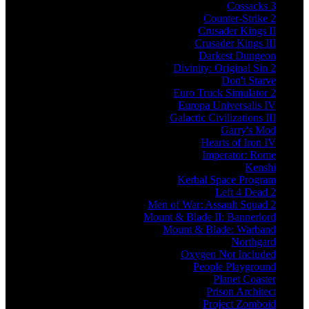
Cossacks 3
Counter-Strike 2
Crusader Kings II
Crusader Kings III
Darkest Dungeon
Divinity: Original Sin 2
Don't Starve
Euro Truck Simulator 2
Europa Universalis IV
Galactic Civilizations III
Garry's Mod
Hearts of Iron IV
Imperator: Rome
Kenshi
Kerbal Space Program
Left 4 Dead 2
Men of War: Assault Squad 2
Mount & Blade II: Bannerlord
Mount & Blade: Warband
Northgard
Oxygen Not Included
People Playground
Planet Coaster
Prison Architect
Project Zomboid