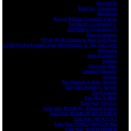
Ravenfield
Rebel Inc: Escalation
RimWorld
Rise of Nations: Extended Edition
Sid Meier's Civilization V
Sid Meier's Civilization VI
Space Engineers
STAR WARS Empire at War: Gold Pack
STAR WARS Knights of the Old Republic II: The Sith Lords
Starbound
Steel Division 2
Stellaris
Surviving Mars
Tabletop Simulator
Terraria
The Binding of Isaac: Rebirth
The Elder Scrolls V: Skyrim
The Escapists
This War of Mine
Total War: ATTILA
Total War: ROME II – Emperor Edition
Total War: ROME REMASTERED
Total War: SHOGUN 2
Total War: THREE KINGDOMS
Total War: WARHAMMER