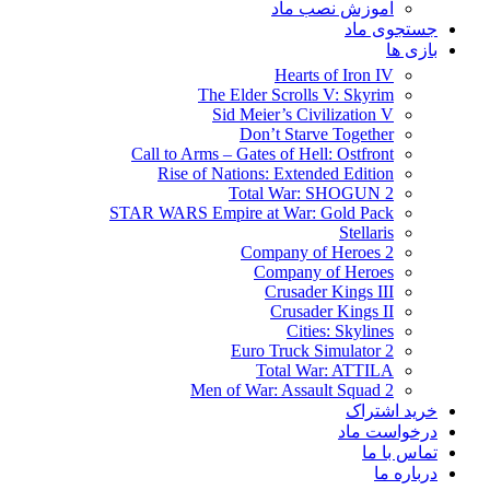
آموزش نصب ماد
جستجوی ماد
بازی ها
Hearts of Iron IV
The Elder Scrolls V: Skyrim
Sid Meier’s Civilization V
Don’t Starve Together
Call to Arms – Gates of Hell: Ostfront
Rise of Nations: Extended Edition
Total War: SHOGUN 2
STAR WARS Empire at War: Gold Pack
Stellaris
Company of Heroes 2
Company of Heroes
Crusader Kings III
Crusader Kings II
Cities: Skylines
Euro Truck Simulator 2
Total War: ATTILA
Men of War: Assault Squad 2
خرید اشتراک
درخواست ماد
تماس با ما
درباره ما