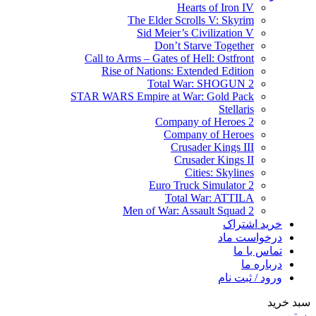
Hearts of Iron IV
The Elder Scrolls V: Skyrim
Sid Meier’s Civilization V
Don’t Starve Together
Call to Arms – Gates of Hell: Ostfront
Rise of Nations: Extended Edition
Total War: SHOGUN 2
STAR WARS Empire at War: Gold Pack
Stellaris
Company of Heroes 2
Company of Heroes
Crusader Kings III
Crusader Kings II
Cities: Skylines
Euro Truck Simulator 2
Total War: ATTILA
Men of War: Assault Squad 2
خرید اشتراک
درخواست ماد
تماس با ما
درباره ما
ورود / ثبت نام
سبد خرید
بستن