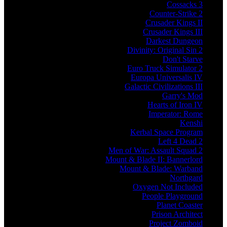
Cossacks 3
Counter-Strike 2
Crusader Kings II
Crusader Kings III
Darkest Dungeon
Divinity: Original Sin 2
Don't Starve
Euro Truck Simulator 2
Europa Universalis IV
Galactic Civilizations III
Garry's Mod
Hearts of Iron IV
Imperator: Rome
Kenshi
Kerbal Space Program
Left 4 Dead 2
Men of War: Assault Squad 2
Mount & Blade II: Bannerlord
Mount & Blade: Warband
Northgard
Oxygen Not Included
People Playground
Planet Coaster
Prison Architect
Project Zomboid