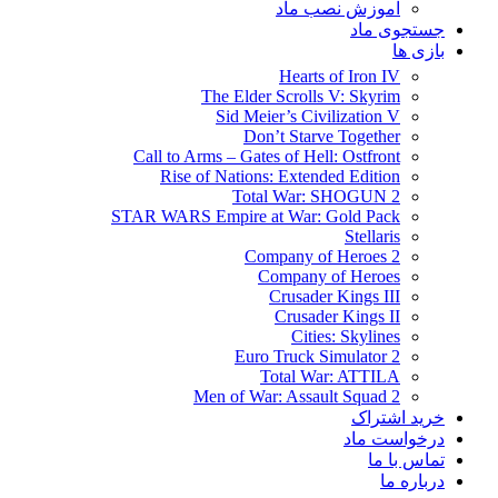
آموزش نصب ماد
جستجوی ماد
بازی ها
Hearts of Iron IV
The Elder Scrolls V: Skyrim
Sid Meier’s Civilization V
Don’t Starve Together
Call to Arms – Gates of Hell: Ostfront
Rise of Nations: Extended Edition
Total War: SHOGUN 2
STAR WARS Empire at War: Gold Pack
Stellaris
Company of Heroes 2
Company of Heroes
Crusader Kings III
Crusader Kings II
Cities: Skylines
Euro Truck Simulator 2
Total War: ATTILA
Men of War: Assault Squad 2
خرید اشتراک
درخواست ماد
تماس با ما
درباره ما