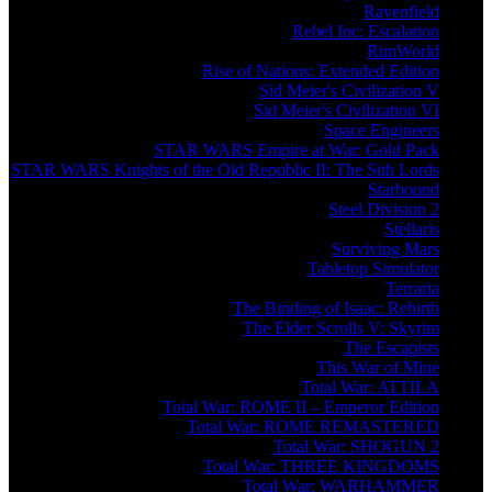
Ravenfield
Rebel Inc: Escalation
RimWorld
Rise of Nations: Extended Edition
Sid Meier's Civilization V
Sid Meier's Civilization VI
Space Engineers
STAR WARS Empire at War: Gold Pack
STAR WARS Knights of the Old Republic II: The Sith Lords
Starbound
Steel Division 2
Stellaris
Surviving Mars
Tabletop Simulator
Terraria
The Binding of Isaac: Rebirth
The Elder Scrolls V: Skyrim
The Escapists
This War of Mine
Total War: ATTILA
Total War: ROME II – Emperor Edition
Total War: ROME REMASTERED
Total War: SHOGUN 2
Total War: THREE KINGDOMS
Total War: WARHAMMER