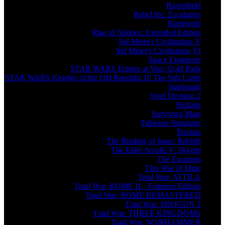
Ravenfield
Rebel Inc: Escalation
RimWorld
Rise of Nations: Extended Edition
Sid Meier's Civilization V
Sid Meier's Civilization VI
Space Engineers
STAR WARS Empire at War: Gold Pack
STAR WARS Knights of the Old Republic II: The Sith Lords
Starbound
Steel Division 2
Stellaris
Surviving Mars
Tabletop Simulator
Terraria
The Binding of Isaac: Rebirth
The Elder Scrolls V: Skyrim
The Escapists
This War of Mine
Total War: ATTILA
Total War: ROME II – Emperor Edition
Total War: ROME REMASTERED
Total War: SHOGUN 2
Total War: THREE KINGDOMS
Total War: WARHAMMER