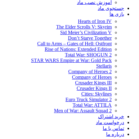
آموزش نصب ماد
جستجوی ماد
بازی ها
Hearts of Iron IV
The Elder Scrolls V: Skyrim
Sid Meier’s Civilization V
Don’t Starve Together
Call to Arms – Gates of Hell: Ostfront
Rise of Nations: Extended Edition
Total War: SHOGUN 2
STAR WARS Empire at War: Gold Pack
Stellaris
Company of Heroes 2
Company of Heroes
Crusader Kings III
Crusader Kings II
Cities: Skylines
Euro Truck Simulator 2
Total War: ATTILA
Men of War: Assault Squad 2
خرید اشتراک
درخواست ماد
تماس با ما
درباره ما