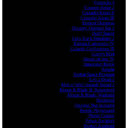
Cossacks 3
Counter-Strike 2
Crusader Kings II
Crusader Kings III
Darkest Dungeon
Divinity: Original Sin 2
Don't Starve
Euro Truck Simulator 2
Europa Universalis IV
Galactic Civilizations III
Garry's Mod
Hearts of Iron IV
Imperator: Rome
Kenshi
Kerbal Space Program
Left 4 Dead 2
Men of War: Assault Squad 2
Mount & Blade II: Bannerlord
Mount & Blade: Warband
Northgard
Oxygen Not Included
People Playground
Planet Coaster
Prison Architect
Project Zomboid