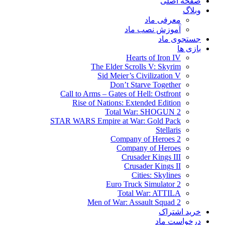
صفحه اصلی
وبلاگ
معرفی ماد
آموزش نصب ماد
جستجوی ماد
بازی ها
Hearts of Iron IV
The Elder Scrolls V: Skyrim
Sid Meier’s Civilization V
Don’t Starve Together
Call to Arms – Gates of Hell: Ostfront
Rise of Nations: Extended Edition
Total War: SHOGUN 2
STAR WARS Empire at War: Gold Pack
Stellaris
Company of Heroes 2
Company of Heroes
Crusader Kings III
Crusader Kings II
Cities: Skylines
Euro Truck Simulator 2
Total War: ATTILA
Men of War: Assault Squad 2
خرید اشتراک
درخواست ماد