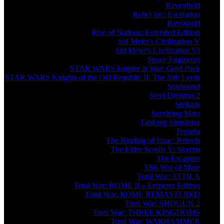
Ravenfield
Rebel Inc: Escalation
RimWorld
Rise of Nations: Extended Edition
Sid Meier's Civilization V
Sid Meier's Civilization VI
Space Engineers
STAR WARS Empire at War: Gold Pack
STAR WARS Knights of the Old Republic II: The Sith Lords
Starbound
Steel Division 2
Stellaris
Surviving Mars
Tabletop Simulator
Terraria
The Binding of Isaac: Rebirth
The Elder Scrolls V: Skyrim
The Escapists
This War of Mine
Total War: ATTILA
Total War: ROME II – Emperor Edition
Total War: ROME REMASTERED
Total War: SHOGUN 2
Total War: THREE KINGDOMS
Total War: WARHAMMER