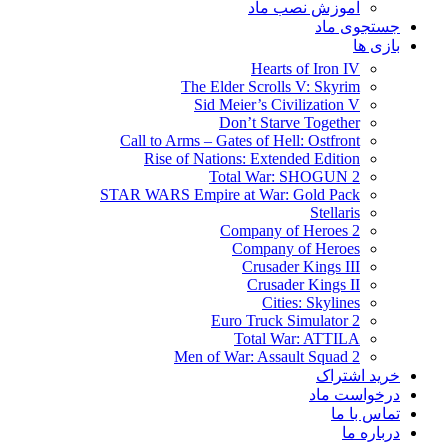
آموزش نصب ماد
جستجوی ماد
بازی ها
Hearts of Iron IV
The Elder Scrolls V: Skyrim
Sid Meier’s Civilization V
Don’t Starve Together
Call to Arms – Gates of Hell: Ostfront
Rise of Nations: Extended Edition
Total War: SHOGUN 2
STAR WARS Empire at War: Gold Pack
Stellaris
Company of Heroes 2
Company of Heroes
Crusader Kings III
Crusader Kings II
Cities: Skylines
Euro Truck Simulator 2
Total War: ATTILA
Men of War: Assault Squad 2
خرید اشتراک
درخواست ماد
تماس با ما
درباره ما