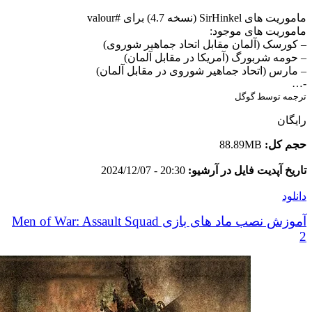
ماموریت های SirHinkel (نسخه 4.7) برای #valour
ماموریت های موجود:
– کورسک (آلمان مقابل اتحاد جماهیر شوروی)
– حومه شربورگ (آمریکا در مقابل آلمان)
– مارس (اتحاد جماهیر شوروی در مقابل آلمان)
-…
ترجمه توسط گوگل
رایگان
حجم کل:
88.89MB
تاریخ آپدیت فایل در آرشیو:
20:30 - 2024/12/07
دانلود
آموزش نصب ماد های بازی Men of War: Assault Squad
2