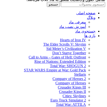
جستجو
صفحه اصلی
وبلاگ
معرفی ماد
آموزش نصب ماد
جستجوی ماد
بازی ها
Hearts of Iron IV
The Elder Scrolls V: Skyrim
Sid Meier’s Civilization V
Don’t Starve Together
Call to Arms – Gates of Hell: Ostfront
Rise of Nations: Extended Edition
Total War: SHOGUN 2
STAR WARS Empire at War: Gold Pack
Stellaris
Company of Heroes 2
Company of Heroes
Crusader Kings III
Crusader Kings II
Cities: Skylines
Euro Truck Simulator 2
Total War: ATTILA