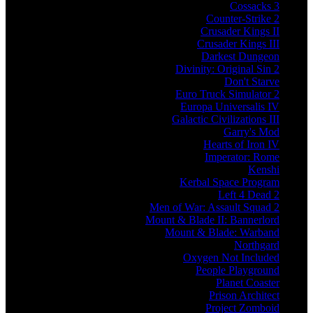
Cossacks 3
Counter-Strike 2
Crusader Kings II
Crusader Kings III
Darkest Dungeon
Divinity: Original Sin 2
Don't Starve
Euro Truck Simulator 2
Europa Universalis IV
Galactic Civilizations III
Garry's Mod
Hearts of Iron IV
Imperator: Rome
Kenshi
Kerbal Space Program
Left 4 Dead 2
Men of War: Assault Squad 2
Mount & Blade II: Bannerlord
Mount & Blade: Warband
Northgard
Oxygen Not Included
People Playground
Planet Coaster
Prison Architect
Project Zomboid