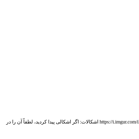
این پچ روشی تازه و هیجان انگیز برای بازی The Fallen Eagle با موتور اقتصادی Sinews of War ارائه می دهد. بارگیری سفارش https://i.imgur.com/iKEFbGn.png اشکالات: اگر اشکالی پیدا کردید، لطفاً آن را در