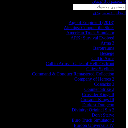
0
محصول
0
تومان
انتخاب دسته بندی
Age of Empires II (2013)
Airships: Conquer the Skies
American Truck Simulator
ARK: Survival Evolved
Arma 3
Barotrauma
Besiege
Call to Arms
Call to Arms – Gates of Hell: Ostfront
Cities: Skylines
Command & Conquer Remastered Collection
Company of Heroes 2
Cossacks 3
Counter-Strike 2
Crusader Kings II
Crusader Kings III
Darkest Dungeon
Divinity: Original Sin 2
Don't Starve
Euro Truck Simulator 2
Europa Universalis IV