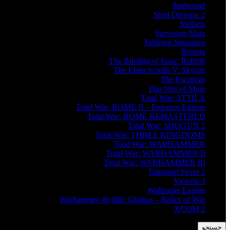
Starbound
Steel Division 2
Stellaris
Surviving Mars
Tabletop Simulator
Terraria
The Binding of Isaac: Rebirth
The Elder Scrolls V: Skyrim
The Escapists
This War of Mine
Total War: ATTILA
Total War: ROME II – Emperor Edition
Total War: ROME REMASTERED
Total War: SHOGUN 2
Total War: THREE KINGDOMS
Total War: WARHAMMER
Total War: WARHAMMER II
Total War: WARHAMMER III
Transport Fever 2
Victoria 3
Wallpaper Engine
Warhammer 40,000: Gladius – Relics of War
XCOM 2
جستجو