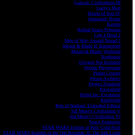
Galactic Civilizations III
Garry's Mod
Hearts of Iron IV
Imperator: Rome
Kenshi
Kerbal Space Program
Left 4 Dead 2
Men of War: Assault Squad 2
Mount & Blade II: Bannerlord
Mount & Blade: Warband
Northgard
Oxygen Not Included
People Playground
Planet Coaster
Prison Architect
Project Zomboid
Ravenfield
Rebel Inc: Escalation
RimWorld
Rise of Nations: Extended Edition
Sid Meier's Civilization V
Sid Meier's Civilization VI
Space Engineers
STAR WARS Empire at War: Gold Pack
STAR WARS Knights of the Old Republic II: The Sith Lords