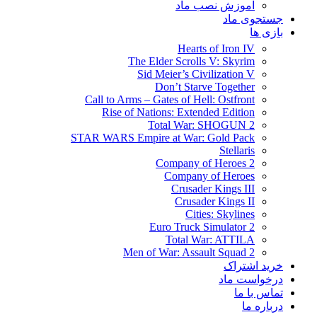
آموزش نصب ماد
جستجوی ماد
بازی ها
Hearts of Iron IV
The Elder Scrolls V: Skyrim
Sid Meier’s Civilization V
Don’t Starve Together
Call to Arms – Gates of Hell: Ostfront
Rise of Nations: Extended Edition
Total War: SHOGUN 2
STAR WARS Empire at War: Gold Pack
Stellaris
Company of Heroes 2
Company of Heroes
Crusader Kings III
Crusader Kings II
Cities: Skylines
Euro Truck Simulator 2
Total War: ATTILA
Men of War: Assault Squad 2
خرید اشتراک
درخواست ماد
تماس با ما
درباره ما