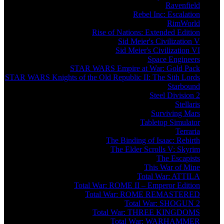
Ravenfield
Rebel Inc: Escalation
RimWorld
Rise of Nations: Extended Edition
Sid Meier's Civilization V
Sid Meier's Civilization VI
Space Engineers
STAR WARS Empire at War: Gold Pack
STAR WARS Knights of the Old Republic II: The Sith Lords
Starbound
Steel Division 2
Stellaris
Surviving Mars
Tabletop Simulator
Terraria
The Binding of Isaac: Rebirth
The Elder Scrolls V: Skyrim
The Escapists
This War of Mine
Total War: ATTILA
Total War: ROME II – Emperor Edition
Total War: ROME REMASTERED
Total War: SHOGUN 2
Total War: THREE KINGDOMS
Total War: WARHAMMER