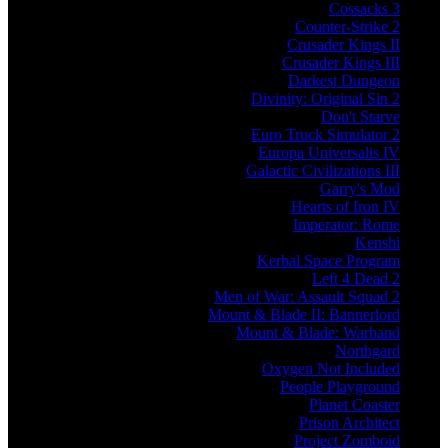
Cossacks 3
Counter-Strike 2
Crusader Kings II
Crusader Kings III
Darkest Dungeon
Divinity: Original Sin 2
Don't Starve
Euro Truck Simulator 2
Europa Universalis IV
Galactic Civilizations III
Garry's Mod
Hearts of Iron IV
Imperator: Rome
Kenshi
Kerbal Space Program
Left 4 Dead 2
Men of War: Assault Squad 2
Mount & Blade II: Bannerlord
Mount & Blade: Warband
Northgard
Oxygen Not Included
People Playground
Planet Coaster
Prison Architect
Project Zomboid