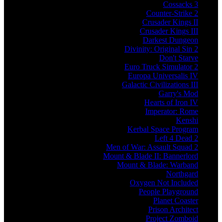
Cossacks 3
Counter-Strike 2
Crusader Kings II
Crusader Kings III
Darkest Dungeon
Divinity: Original Sin 2
Don't Starve
Euro Truck Simulator 2
Europa Universalis IV
Galactic Civilizations III
Garry's Mod
Hearts of Iron IV
Imperator: Rome
Kenshi
Kerbal Space Program
Left 4 Dead 2
Men of War: Assault Squad 2
Mount & Blade II: Bannerlord
Mount & Blade: Warband
Northgard
Oxygen Not Included
People Playground
Planet Coaster
Prison Architect
Project Zomboid