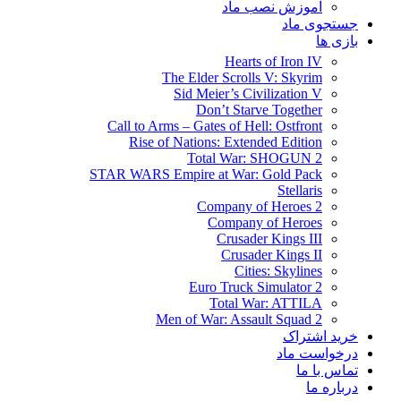
آموزش نصب ماد
جستجوی ماد
بازی ها
Hearts of Iron IV
The Elder Scrolls V: Skyrim
Sid Meier’s Civilization V
Don’t Starve Together
Call to Arms – Gates of Hell: Ostfront
Rise of Nations: Extended Edition
Total War: SHOGUN 2
STAR WARS Empire at War: Gold Pack
Stellaris
Company of Heroes 2
Company of Heroes
Crusader Kings III
Crusader Kings II
Cities: Skylines
Euro Truck Simulator 2
Total War: ATTILA
Men of War: Assault Squad 2
خرید اشتراک
درخواست ماد
تماس با ما
درباره ما