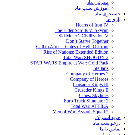
معرفی ماد
آموزش نصب ماد
جستجوی ماد
بازی ها
Hearts of Iron IV
The Elder Scrolls V: Skyrim
Sid Meier’s Civilization V
Don’t Starve Together
Call to Arms – Gates of Hell: Ostfront
Rise of Nations: Extended Edition
Total War: SHOGUN 2
STAR WARS Empire at War: Gold Pack
Stellaris
Company of Heroes 2
Company of Heroes
Crusader Kings III
Crusader Kings II
Cities: Skylines
Euro Truck Simulator 2
Total War: ATTILA
Men of War: Assault Squad 2
خرید اشتراک
درخواست ماد
تماس با ما
درباره ما