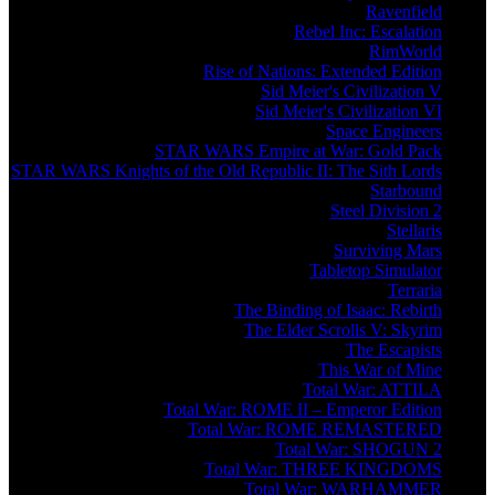
Ravenfield
Rebel Inc: Escalation
RimWorld
Rise of Nations: Extended Edition
Sid Meier's Civilization V
Sid Meier's Civilization VI
Space Engineers
STAR WARS Empire at War: Gold Pack
STAR WARS Knights of the Old Republic II: The Sith Lords
Starbound
Steel Division 2
Stellaris
Surviving Mars
Tabletop Simulator
Terraria
The Binding of Isaac: Rebirth
The Elder Scrolls V: Skyrim
The Escapists
This War of Mine
Total War: ATTILA
Total War: ROME II – Emperor Edition
Total War: ROME REMASTERED
Total War: SHOGUN 2
Total War: THREE KINGDOMS
Total War: WARHAMMER