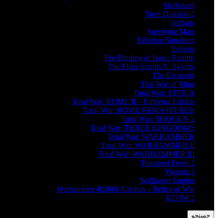
Starbound
Steel Division 2
Stellaris
Surviving Mars
Tabletop Simulator
Terraria
The Binding of Isaac: Rebirth
The Elder Scrolls V: Skyrim
The Escapists
This War of Mine
Total War: ATTILA
Total War: ROME II – Emperor Edition
Total War: ROME REMASTERED
Total War: SHOGUN 2
Total War: THREE KINGDOMS
Total War: WARHAMMER
Total War: WARHAMMER II
Total War: WARHAMMER III
Transport Fever 2
Victoria 3
Wallpaper Engine
Warhammer 40,000: Gladius – Relics of War
XCOM 2
جستجو