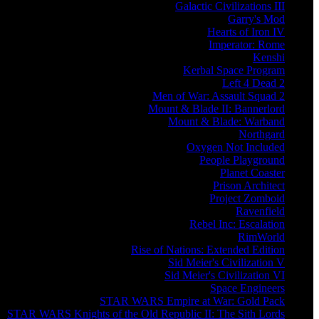
Galactic Civilizations III
Garry's Mod
Hearts of Iron IV
Imperator: Rome
Kenshi
Kerbal Space Program
Left 4 Dead 2
Men of War: Assault Squad 2
Mount & Blade II: Bannerlord
Mount & Blade: Warband
Northgard
Oxygen Not Included
People Playground
Planet Coaster
Prison Architect
Project Zomboid
Ravenfield
Rebel Inc: Escalation
RimWorld
Rise of Nations: Extended Edition
Sid Meier's Civilization V
Sid Meier's Civilization VI
Space Engineers
STAR WARS Empire at War: Gold Pack
STAR WARS Knights of the Old Republic II: The Sith Lords