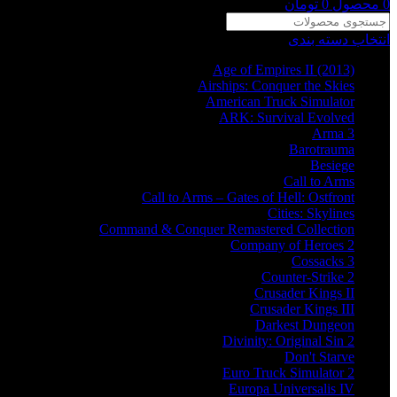
0
محصول
0
تومان
انتخاب دسته بندی
Age of Empires II (2013)
Airships: Conquer the Skies
American Truck Simulator
ARK: Survival Evolved
Arma 3
Barotrauma
Besiege
Call to Arms
Call to Arms – Gates of Hell: Ostfront
Cities: Skylines
Command & Conquer Remastered Collection
Company of Heroes 2
Cossacks 3
Counter-Strike 2
Crusader Kings II
Crusader Kings III
Darkest Dungeon
Divinity: Original Sin 2
Don't Starve
Euro Truck Simulator 2
Europa Universalis IV