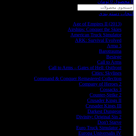
0
محصول
0
تومان
انتخاب دسته بندی
Age of Empires II (2013)
Airships: Conquer the Skies
American Truck Simulator
ARK: Survival Evolved
Arma 3
Barotrauma
Besiege
Call to Arms
Call to Arms – Gates of Hell: Ostfront
Cities: Skylines
Command & Conquer Remastered Collection
Company of Heroes 2
Cossacks 3
Counter-Strike 2
Crusader Kings II
Crusader Kings III
Darkest Dungeon
Divinity: Original Sin 2
Don't Starve
Euro Truck Simulator 2
Europa Universalis IV