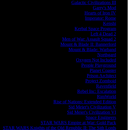
Galactic Civilizations III
Garry's Mod
Hearts of Iron IV
Imperator: Rome
Kenshi
Kerbal Space Program
Left 4 Dead 2
Men of War: Assault Squad 2
Mount & Blade II: Bannerlord
Mount & Blade: Warband
Northgard
Oxygen Not Included
People Playground
Planet Coaster
Prison Architect
Project Zomboid
Ravenfield
Rebel Inc: Escalation
RimWorld
Rise of Nations: Extended Edition
Sid Meier's Civilization V
Sid Meier's Civilization VI
Space Engineers
STAR WARS Empire at War: Gold Pack
STAR WARS Knights of the Old Republic II: The Sith Lords