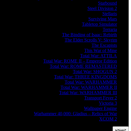
Starbound
Steel Division 2
Stellaris
Surviving Mars
Tabletop Simulator
Terraria
The Binding of Isaac: Rebirth
The Elder Scrolls V: Skyrim
The Escapists
This War of Mine
Total War: ATTILA
Total War: ROME II – Emperor Edition
Total War: ROME REMASTERED
Total War: SHOGUN 2
Total War: THREE KINGDOMS
Total War: WARHAMMER
Total War: WARHAMMER II
Total War: WARHAMMER III
Transport Fever 2
Victoria 3
Wallpaper Engine
Warhammer 40,000: Gladius – Relics of War
XCOM 2
جستجو