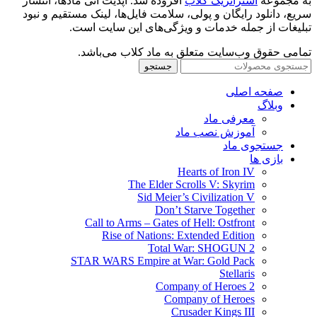
به مجموعه
استراتژیک کلاب
افزوده شد. آپدیت آنی مادها، انتشار
سریع، دانلود رایگان و پولی، سلامت فایل‌ها، لینک مستقیم و نبود
تبلیغات از جمله خدمات و ویژگی‌های این سایت است.
تمامی حقوق وب‌سایت متعلق به ماد کلاب می‌باشد.
جستجو
صفحه اصلی
وبلاگ
معرفی ماد
آموزش نصب ماد
جستجوی ماد
بازی ها
Hearts of Iron IV
The Elder Scrolls V: Skyrim
Sid Meier’s Civilization V
Don’t Starve Together
Call to Arms – Gates of Hell: Ostfront
Rise of Nations: Extended Edition
Total War: SHOGUN 2
STAR WARS Empire at War: Gold Pack
Stellaris
Company of Heroes 2
Company of Heroes
Crusader Kings III