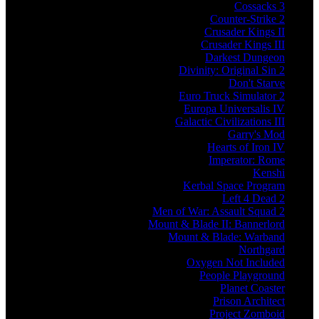
Cossacks 3
Counter-Strike 2
Crusader Kings II
Crusader Kings III
Darkest Dungeon
Divinity: Original Sin 2
Don't Starve
Euro Truck Simulator 2
Europa Universalis IV
Galactic Civilizations III
Garry's Mod
Hearts of Iron IV
Imperator: Rome
Kenshi
Kerbal Space Program
Left 4 Dead 2
Men of War: Assault Squad 2
Mount & Blade II: Bannerlord
Mount & Blade: Warband
Northgard
Oxygen Not Included
People Playground
Planet Coaster
Prison Architect
Project Zomboid