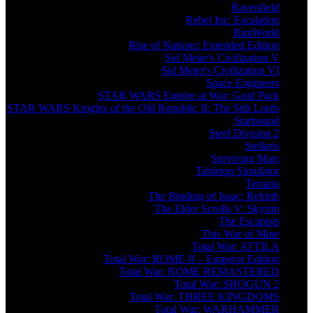
Ravenfield
Rebel Inc: Escalation
RimWorld
Rise of Nations: Extended Edition
Sid Meier's Civilization V
Sid Meier's Civilization VI
Space Engineers
STAR WARS Empire at War: Gold Pack
STAR WARS Knights of the Old Republic II: The Sith Lords
Starbound
Steel Division 2
Stellaris
Surviving Mars
Tabletop Simulator
Terraria
The Binding of Isaac: Rebirth
The Elder Scrolls V: Skyrim
The Escapists
This War of Mine
Total War: ATTILA
Total War: ROME II – Emperor Edition
Total War: ROME REMASTERED
Total War: SHOGUN 2
Total War: THREE KINGDOMS
Total War: WARHAMMER