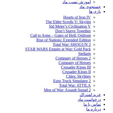
آموزش نصب ماد
جستجوی ماد
بازی ها
Hearts of Iron IV
The Elder Scrolls V: Skyrim
Sid Meier’s Civilization V
Don’t Starve Together
Call to Arms – Gates of Hell: Ostfront
Rise of Nations: Extended Edition
Total War: SHOGUN 2
STAR WARS Empire at War: Gold Pack
Stellaris
Company of Heroes 2
Company of Heroes
Crusader Kings III
Crusader Kings II
Cities: Skylines
Euro Truck Simulator 2
Total War: ATTILA
Men of War: Assault Squad 2
خرید اشتراک
درخواست ماد
تماس با ما
درباره ما