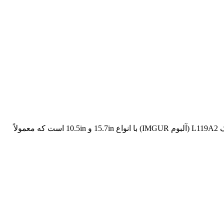
اطلاعات MOD شامل B.E. دستگاه مایرز Mawl-C1 IR. در راه آهن بالای AR15 نصب می شود. من در حال ساخت MOD هستم که شامل یک L119A2 (آلبوم IMGUR) با انواع 15.7in و 10.5in است که معمولاً