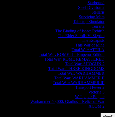
Starbound
Steel Division 2
Stellaris
Surviving Mars
Tabletop Simulator
Terraria
The Binding of Isaac: Rebirth
The Elder Scrolls V: Skyrim
The Escapists
This War of Mine
Total War: ATTILA
Total War: ROME II – Emperor Edition
Total War: ROME REMASTERED
Total War: SHOGUN 2
Total War: THREE KINGDOMS
Total War: WARHAMMER
Total War: WARHAMMER II
Total War: WARHAMMER III
Transport Fever 2
Victoria 3
Wallpaper Engine
Warhammer 40,000: Gladius – Relics of War
XCOM 2
جستجو