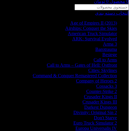
0
محصول
0
تومان
انتخاب دسته بندی
Age of Empires II (2013)
Airships: Conquer the Skies
American Truck Simulator
ARK: Survival Evolved
Arma 3
Barotrauma
Besiege
Call to Arms
Call to Arms – Gates of Hell: Ostfront
Cities: Skylines
Command & Conquer Remastered Collection
Company of Heroes 2
Cossacks 3
Counter-Strike 2
Crusader Kings II
Crusader Kings III
Darkest Dungeon
Divinity: Original Sin 2
Don't Starve
Euro Truck Simulator 2
Europa Universalis IV