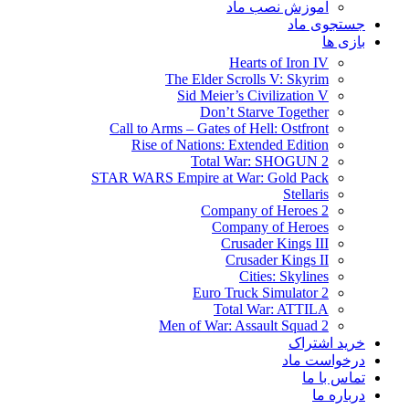
آموزش نصب ماد
جستجوی ماد
بازی ها
Hearts of Iron IV
The Elder Scrolls V: Skyrim
Sid Meier’s Civilization V
Don’t Starve Together
Call to Arms – Gates of Hell: Ostfront
Rise of Nations: Extended Edition
Total War: SHOGUN 2
STAR WARS Empire at War: Gold Pack
Stellaris
Company of Heroes 2
Company of Heroes
Crusader Kings III
Crusader Kings II
Cities: Skylines
Euro Truck Simulator 2
Total War: ATTILA
Men of War: Assault Squad 2
خرید اشتراک
درخواست ماد
تماس با ما
درباره ما