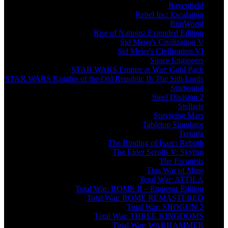
Ravenfield
Rebel Inc: Escalation
RimWorld
Rise of Nations: Extended Edition
Sid Meier's Civilization V
Sid Meier's Civilization VI
Space Engineers
STAR WARS Empire at War: Gold Pack
STAR WARS Knights of the Old Republic II: The Sith Lords
Starbound
Steel Division 2
Stellaris
Surviving Mars
Tabletop Simulator
Terraria
The Binding of Isaac: Rebirth
The Elder Scrolls V: Skyrim
The Escapists
This War of Mine
Total War: ATTILA
Total War: ROME II – Emperor Edition
Total War: ROME REMASTERED
Total War: SHOGUN 2
Total War: THREE KINGDOMS
Total War: WARHAMMER