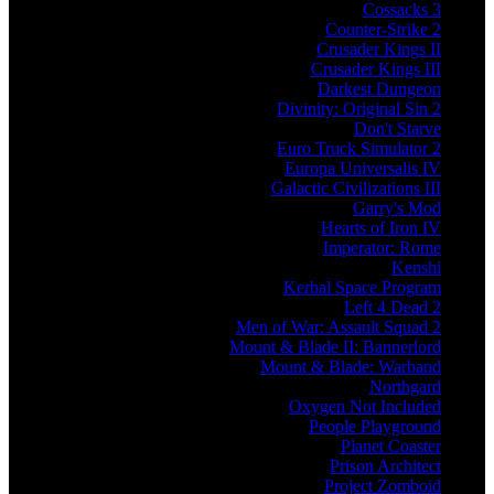
Cossacks 3
Counter-Strike 2
Crusader Kings II
Crusader Kings III
Darkest Dungeon
Divinity: Original Sin 2
Don't Starve
Euro Truck Simulator 2
Europa Universalis IV
Galactic Civilizations III
Garry's Mod
Hearts of Iron IV
Imperator: Rome
Kenshi
Kerbal Space Program
Left 4 Dead 2
Men of War: Assault Squad 2
Mount & Blade II: Bannerlord
Mount & Blade: Warband
Northgard
Oxygen Not Included
People Playground
Planet Coaster
Prison Architect
Project Zomboid