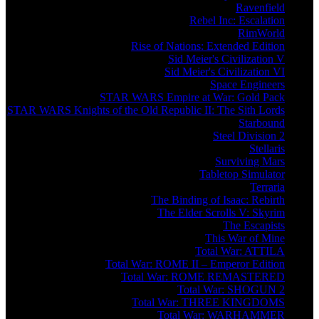
Ravenfield
Rebel Inc: Escalation
RimWorld
Rise of Nations: Extended Edition
Sid Meier's Civilization V
Sid Meier's Civilization VI
Space Engineers
STAR WARS Empire at War: Gold Pack
STAR WARS Knights of the Old Republic II: The Sith Lords
Starbound
Steel Division 2
Stellaris
Surviving Mars
Tabletop Simulator
Terraria
The Binding of Isaac: Rebirth
The Elder Scrolls V: Skyrim
The Escapists
This War of Mine
Total War: ATTILA
Total War: ROME II – Emperor Edition
Total War: ROME REMASTERED
Total War: SHOGUN 2
Total War: THREE KINGDOMS
Total War: WARHAMMER