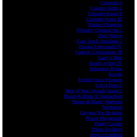
Cossacks 3
Counter-Strike 2
Crusader Kings II
Crusader Kings III
Darkest Dungeon
Divinity: Original Sin 2
Don't Starve
Euro Truck Simulator 2
Europa Universalis IV
Galactic Civilizations III
Garry's Mod
Hearts of Iron IV
Imperator: Rome
Kenshi
Kerbal Space Program
Left 4 Dead 2
Men of War: Assault Squad 2
Mount & Blade II: Bannerlord
Mount & Blade: Warband
Northgard
Oxygen Not Included
People Playground
Planet Coaster
Prison Architect
Project Zomboid