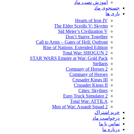
آموزش نصب ماد
جستجوی ماد
بازی ها
Hearts of Iron IV
The Elder Scrolls V: Skyrim
Sid Meier’s Civilization V
Don’t Starve Together
Call to Arms – Gates of Hell: Ostfront
Rise of Nations: Extended Edition
Total War: SHOGUN 2
STAR WARS Empire at War: Gold Pack
Stellaris
Company of Heroes 2
Company of Heroes
Crusader Kings III
Crusader Kings II
Cities: Skylines
Euro Truck Simulator 2
Total War: ATTILA
Men of War: Assault Squad 2
خرید اشتراک
درخواست ماد
تماس با ما
درباره ما