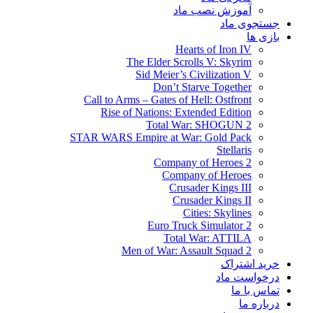
آموزش نصب ماد
جستجوی ماد
بازی ها
Hearts of Iron IV
The Elder Scrolls V: Skyrim
Sid Meier’s Civilization V
Don’t Starve Together
Call to Arms – Gates of Hell: Ostfront
Rise of Nations: Extended Edition
Total War: SHOGUN 2
STAR WARS Empire at War: Gold Pack
Stellaris
Company of Heroes 2
Company of Heroes
Crusader Kings III
Crusader Kings II
Cities: Skylines
Euro Truck Simulator 2
Total War: ATTILA
Men of War: Assault Squad 2
خرید اشتراک
درخواست ماد
تماس با ما
درباره ما