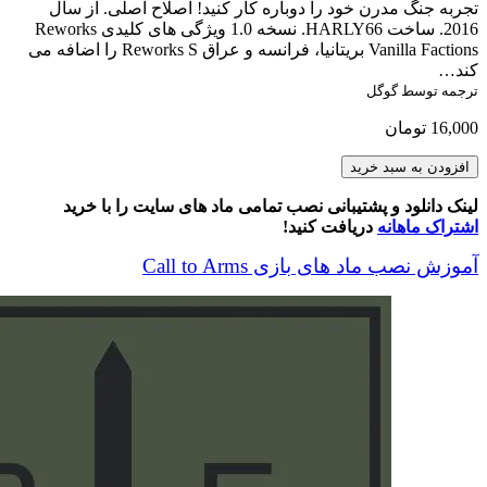
تجربه جنگ مدرن خود را دوباره کار کنید! اصلاح اصلی. از سال
2016. ساخت HARLY66. نسخه 1.0 ویژگی های کلیدی Reworks
Vanilla Factions بریتانیا، فرانسه و عراق Reworks S را اضافه می
کند…
ترجمه توسط گوگل
16,000
تومان
Reworked
افزودن به سبد خرید
Factions
v1.34
لینک دانلود و پشتیبانی نصب تمامی ماد های سایت را با خرید
عدد
اشتراک ماهانه
دریافت کنید!
آموزش نصب ماد های بازی Call to Arms