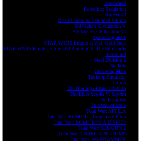
Ravenfield
Rebel Inc: Escalation
RimWorld
Rise of Nations: Extended Edition
Sid Meier's Civilization V
Sid Meier's Civilization VI
Space Engineers
STAR WARS Empire at War: Gold Pack
STAR WARS Knights of the Old Republic II: The Sith Lords
Starbound
Steel Division 2
Stellaris
Surviving Mars
Tabletop Simulator
Terraria
The Binding of Isaac: Rebirth
The Elder Scrolls V: Skyrim
The Escapists
This War of Mine
Total War: ATTILA
Total War: ROME II – Emperor Edition
Total War: ROME REMASTERED
Total War: SHOGUN 2
Total War: THREE KINGDOMS
Total War: WARHAMMER