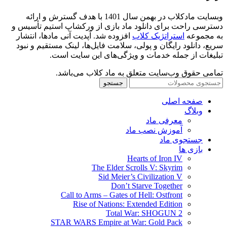
وبسایت مادکلاب در بهمن سال 1401 با هدف گسترش و ارائه
دسترسی راحت برای دانلود ماد بازی از ورکشاپ استیم تأسیس و
به مجموعه
استراتژیک کلاب
افزوده شد. آپدیت آنی مادها، انتشار
سریع، دانلود رایگان و پولی، سلامت فایل‌ها، لینک مستقیم و نبود
تبلیغات از جمله خدمات و ویژگی‌های این سایت است.
تمامی حقوق وب‌سایت متعلق به ماد کلاب می‌باشد.
جستجو
صفحه اصلی
وبلاگ
معرفی ماد
آموزش نصب ماد
جستجوی ماد
بازی ها
Hearts of Iron IV
The Elder Scrolls V: Skyrim
Sid Meier’s Civilization V
Don’t Starve Together
Call to Arms – Gates of Hell: Ostfront
Rise of Nations: Extended Edition
Total War: SHOGUN 2
STAR WARS Empire at War: Gold Pack