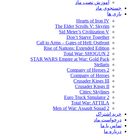
آموزش نصب ماد
جستجوی ماد
بازی ها
Hearts of Iron IV
The Elder Scrolls V: Skyrim
Sid Meier’s Civilization V
Don’t Starve Together
Call to Arms – Gates of Hell: Ostfront
Rise of Nations: Extended Edition
Total War: SHOGUN 2
STAR WARS Empire at War: Gold Pack
Stellaris
Company of Heroes 2
Company of Heroes
Crusader Kings III
Crusader Kings II
Cities: Skylines
Euro Truck Simulator 2
Total War: ATTILA
Men of War: Assault Squad 2
خرید اشتراک
درخواست ماد
تماس با ما
درباره ما