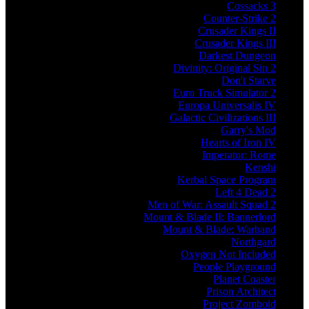
Cossacks 3
Counter-Strike 2
Crusader Kings II
Crusader Kings III
Darkest Dungeon
Divinity: Original Sin 2
Don't Starve
Euro Truck Simulator 2
Europa Universalis IV
Galactic Civilizations III
Garry's Mod
Hearts of Iron IV
Imperator: Rome
Kenshi
Kerbal Space Program
Left 4 Dead 2
Men of War: Assault Squad 2
Mount & Blade II: Bannerlord
Mount & Blade: Warband
Northgard
Oxygen Not Included
People Playground
Planet Coaster
Prison Architect
Project Zomboid