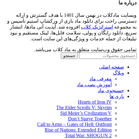
درباره ما
وبسایت مادکلاب در بهمن سال 1401 با هدف گسترش و ارائه
دسترسی راحت برای دانلود ماد بازی از ورکشاپ استیم تأسیس و
به مجموعه
استراتژیک کلاب
افزوده شد. آپدیت آنی مادها، انتشار
سریع، دانلود رایگان و پولی، سلامت فایل‌ها، لینک مستقیم و نبود
تبلیغات از جمله خدمات و ویژگی‌های این سایت است.
تمامی حقوق وب‌سایت متعلق به ماد کلاب می‌باشد.
جستجو
صفحه اصلی
وبلاگ
معرفی ماد
آموزش نصب ماد
جستجوی ماد
بازی ها
Hearts of Iron IV
The Elder Scrolls V: Skyrim
Sid Meier’s Civilization V
Don’t Starve Together
Call to Arms – Gates of Hell: Ostfront
Rise of Nations: Extended Edition
Total War: SHOGUN 2