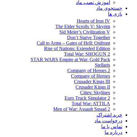
آموزش نصب ماد
جستجوی ماد
بازی ها
Hearts of Iron IV
The Elder Scrolls V: Skyrim
Sid Meier’s Civilization V
Don’t Starve Together
Call to Arms – Gates of Hell: Ostfront
Rise of Nations: Extended Edition
Total War: SHOGUN 2
STAR WARS Empire at War: Gold Pack
Stellaris
Company of Heroes 2
Company of Heroes
Crusader Kings III
Crusader Kings II
Cities: Skylines
Euro Truck Simulator 2
Total War: ATTILA
Men of War: Assault Squad 2
خرید اشتراک
درخواست ماد
تماس با ما
درباره ما