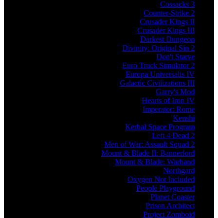
Cossacks 3
Counter-Strike 2
Crusader Kings II
Crusader Kings III
Darkest Dungeon
Divinity: Original Sin 2
Don't Starve
Euro Truck Simulator 2
Europa Universalis IV
Galactic Civilizations III
Garry's Mod
Hearts of Iron IV
Imperator: Rome
Kenshi
Kerbal Space Program
Left 4 Dead 2
Men of War: Assault Squad 2
Mount & Blade II: Bannerlord
Mount & Blade: Warband
Northgard
Oxygen Not Included
People Playground
Planet Coaster
Prison Architect
Project Zomboid