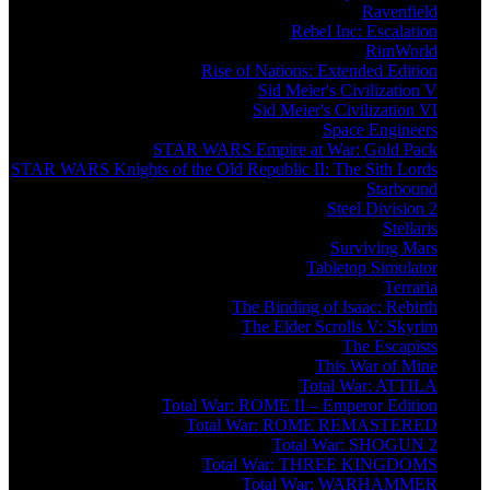
Ravenfield
Rebel Inc: Escalation
RimWorld
Rise of Nations: Extended Edition
Sid Meier's Civilization V
Sid Meier's Civilization VI
Space Engineers
STAR WARS Empire at War: Gold Pack
STAR WARS Knights of the Old Republic II: The Sith Lords
Starbound
Steel Division 2
Stellaris
Surviving Mars
Tabletop Simulator
Terraria
The Binding of Isaac: Rebirth
The Elder Scrolls V: Skyrim
The Escapists
This War of Mine
Total War: ATTILA
Total War: ROME II – Emperor Edition
Total War: ROME REMASTERED
Total War: SHOGUN 2
Total War: THREE KINGDOMS
Total War: WARHAMMER