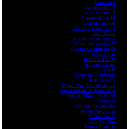
Cossacks 3
Counter-Strike 2
Crusader Kings II
Crusader Kings III
Darkest Dungeon
Divinity: Original Sin 2
Don't Starve
Euro Truck Simulator 2
Europa Universalis IV
Galactic Civilizations III
Garry's Mod
Hearts of Iron IV
Imperator: Rome
Kenshi
Kerbal Space Program
Left 4 Dead 2
Men of War: Assault Squad 2
Mount & Blade II: Bannerlord
Mount & Blade: Warband
Northgard
Oxygen Not Included
People Playground
Planet Coaster
Prison Architect
Project Zomboid