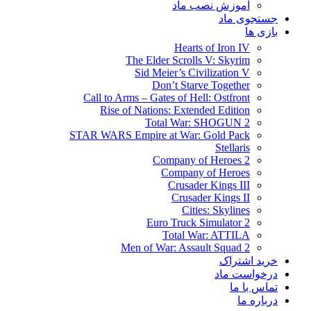
آموزش نصب ماد
جستجوی ماد
بازی ها
Hearts of Iron IV
The Elder Scrolls V: Skyrim
Sid Meier’s Civilization V
Don’t Starve Together
Call to Arms – Gates of Hell: Ostfront
Rise of Nations: Extended Edition
Total War: SHOGUN 2
STAR WARS Empire at War: Gold Pack
Stellaris
Company of Heroes 2
Company of Heroes
Crusader Kings III
Crusader Kings II
Cities: Skylines
Euro Truck Simulator 2
Total War: ATTILA
Men of War: Assault Squad 2
خرید اشتراک
درخواست ماد
تماس با ما
درباره ما