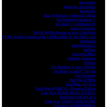
Ravenfield
Rebel Inc: Escalation
RimWorld
Rise of Nations: Extended Edition
Sid Meier's Civilization V
Sid Meier's Civilization VI
Space Engineers
STAR WARS Empire at War: Gold Pack
STAR WARS Knights of the Old Republic II: The Sith Lords
Starbound
Steel Division 2
Stellaris
Surviving Mars
Tabletop Simulator
Terraria
The Binding of Isaac: Rebirth
The Elder Scrolls V: Skyrim
The Escapists
This War of Mine
Total War: ATTILA
Total War: ROME II – Emperor Edition
Total War: ROME REMASTERED
Total War: SHOGUN 2
Total War: THREE KINGDOMS
Total War: WARHAMMER