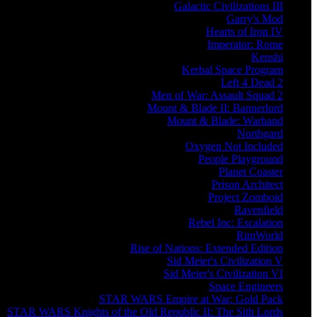
Galactic Civilizations III
Garry's Mod
Hearts of Iron IV
Imperator: Rome
Kenshi
Kerbal Space Program
Left 4 Dead 2
Men of War: Assault Squad 2
Mount & Blade II: Bannerlord
Mount & Blade: Warband
Northgard
Oxygen Not Included
People Playground
Planet Coaster
Prison Architect
Project Zomboid
Ravenfield
Rebel Inc: Escalation
RimWorld
Rise of Nations: Extended Edition
Sid Meier's Civilization V
Sid Meier's Civilization VI
Space Engineers
STAR WARS Empire at War: Gold Pack
STAR WARS Knights of the Old Republic II: The Sith Lords