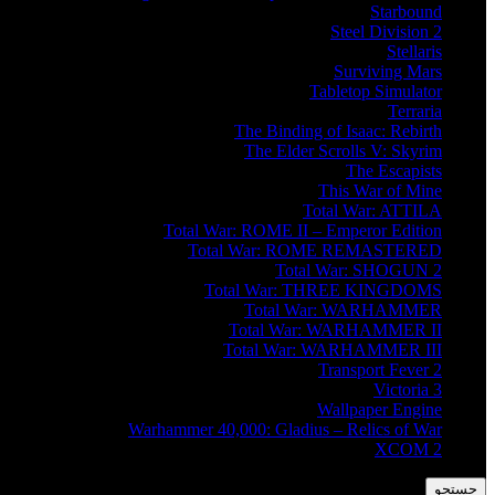
Starbound
Steel Division 2
Stellaris
Surviving Mars
Tabletop Simulator
Terraria
The Binding of Isaac: Rebirth
The Elder Scrolls V: Skyrim
The Escapists
This War of Mine
Total War: ATTILA
Total War: ROME II – Emperor Edition
Total War: ROME REMASTERED
Total War: SHOGUN 2
Total War: THREE KINGDOMS
Total War: WARHAMMER
Total War: WARHAMMER II
Total War: WARHAMMER III
Transport Fever 2
Victoria 3
Wallpaper Engine
Warhammer 40,000: Gladius – Relics of War
XCOM 2
جستجو