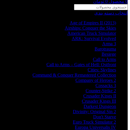
0
محصول
0
تومان
انتخاب دسته بندی
Age of Empires II (2013)
Airships: Conquer the Skies
American Truck Simulator
ARK: Survival Evolved
Arma 3
Barotrauma
Besiege
Call to Arms
Call to Arms – Gates of Hell: Ostfront
Cities: Skylines
Command & Conquer Remastered Collection
Company of Heroes 2
Cossacks 3
Counter-Strike 2
Crusader Kings II
Crusader Kings III
Darkest Dungeon
Divinity: Original Sin 2
Don't Starve
Euro Truck Simulator 2
Europa Universalis IV