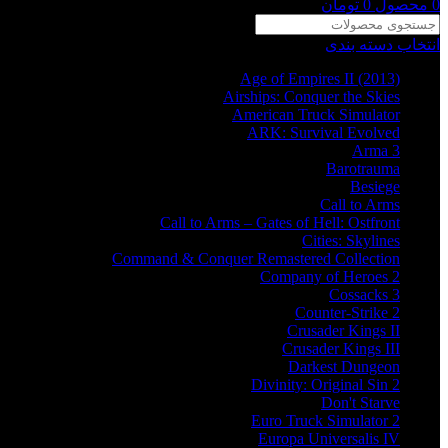
0
محصول
0
تومان
انتخاب دسته بندی
Age of Empires II (2013)
Airships: Conquer the Skies
American Truck Simulator
ARK: Survival Evolved
Arma 3
Barotrauma
Besiege
Call to Arms
Call to Arms – Gates of Hell: Ostfront
Cities: Skylines
Command & Conquer Remastered Collection
Company of Heroes 2
Cossacks 3
Counter-Strike 2
Crusader Kings II
Crusader Kings III
Darkest Dungeon
Divinity: Original Sin 2
Don't Starve
Euro Truck Simulator 2
Europa Universalis IV