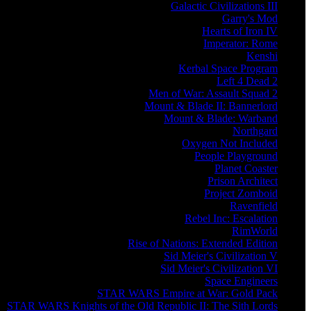
Galactic Civilizations III
Garry's Mod
Hearts of Iron IV
Imperator: Rome
Kenshi
Kerbal Space Program
Left 4 Dead 2
Men of War: Assault Squad 2
Mount & Blade II: Bannerlord
Mount & Blade: Warband
Northgard
Oxygen Not Included
People Playground
Planet Coaster
Prison Architect
Project Zomboid
Ravenfield
Rebel Inc: Escalation
RimWorld
Rise of Nations: Extended Edition
Sid Meier's Civilization V
Sid Meier's Civilization VI
Space Engineers
STAR WARS Empire at War: Gold Pack
STAR WARS Knights of the Old Republic II: The Sith Lords