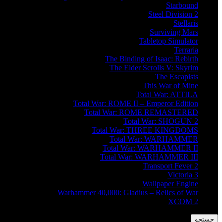
Starbound
Steel Division 2
Stellaris
Surviving Mars
Tabletop Simulator
Terraria
The Binding of Isaac: Rebirth
The Elder Scrolls V: Skyrim
The Escapists
This War of Mine
Total War: ATTILA
Total War: ROME II – Emperor Edition
Total War: ROME REMASTERED
Total War: SHOGUN 2
Total War: THREE KINGDOMS
Total War: WARHAMMER
Total War: WARHAMMER II
Total War: WARHAMMER III
Transport Fever 2
Victoria 3
Wallpaper Engine
Warhammer 40,000: Gladius – Relics of War
XCOM 2
جستجو