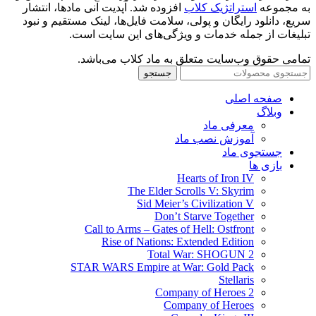
به مجموعه
استراتژیک کلاب
افزوده شد. آپدیت آنی مادها، انتشار
سریع، دانلود رایگان و پولی، سلامت فایل‌ها، لینک مستقیم و نبود
تبلیغات از جمله خدمات و ویژگی‌های این سایت است.
تمامی حقوق وب‌سایت متعلق به ماد کلاب می‌باشد.
جستجو
صفحه اصلی
وبلاگ
معرفی ماد
آموزش نصب ماد
جستجوی ماد
بازی ها
Hearts of Iron IV
The Elder Scrolls V: Skyrim
Sid Meier’s Civilization V
Don’t Starve Together
Call to Arms – Gates of Hell: Ostfront
Rise of Nations: Extended Edition
Total War: SHOGUN 2
STAR WARS Empire at War: Gold Pack
Stellaris
Company of Heroes 2
Company of Heroes