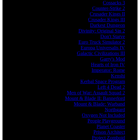
Cossacks 3
Counter-Strike 2
Crusader Kings II
Crusader Kings III
Darkest Dungeon
Divinity: Original Sin 2
Don't Starve
Euro Truck Simulator 2
Europa Universalis IV
Galactic Civilizations III
Garry's Mod
Hearts of Iron IV
Imperator: Rome
Kenshi
Kerbal Space Program
Left 4 Dead 2
Men of War: Assault Squad 2
Mount & Blade II: Bannerlord
Mount & Blade: Warband
Northgard
Oxygen Not Included
People Playground
Planet Coaster
Prison Architect
Project Zomboid