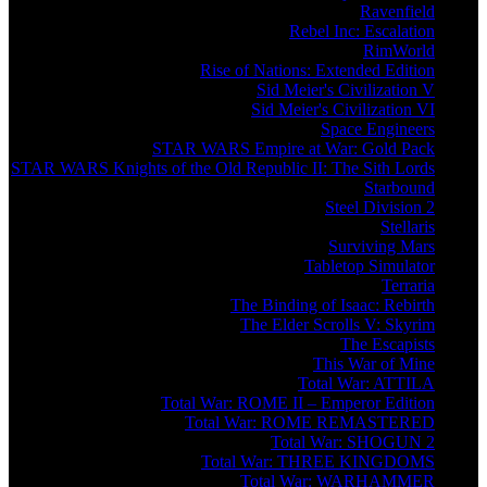
Ravenfield
Rebel Inc: Escalation
RimWorld
Rise of Nations: Extended Edition
Sid Meier's Civilization V
Sid Meier's Civilization VI
Space Engineers
STAR WARS Empire at War: Gold Pack
STAR WARS Knights of the Old Republic II: The Sith Lords
Starbound
Steel Division 2
Stellaris
Surviving Mars
Tabletop Simulator
Terraria
The Binding of Isaac: Rebirth
The Elder Scrolls V: Skyrim
The Escapists
This War of Mine
Total War: ATTILA
Total War: ROME II – Emperor Edition
Total War: ROME REMASTERED
Total War: SHOGUN 2
Total War: THREE KINGDOMS
Total War: WARHAMMER