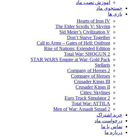
آموزش نصب ماد
جستجوی ماد
بازی ها
Hearts of Iron IV
The Elder Scrolls V: Skyrim
Sid Meier’s Civilization V
Don’t Starve Together
Call to Arms – Gates of Hell: Ostfront
Rise of Nations: Extended Edition
Total War: SHOGUN 2
STAR WARS Empire at War: Gold Pack
Stellaris
Company of Heroes 2
Company of Heroes
Crusader Kings III
Crusader Kings II
Cities: Skylines
Euro Truck Simulator 2
Total War: ATTILA
Men of War: Assault Squad 2
خرید اشتراک
درخواست ماد
تماس با ما
درباره ما