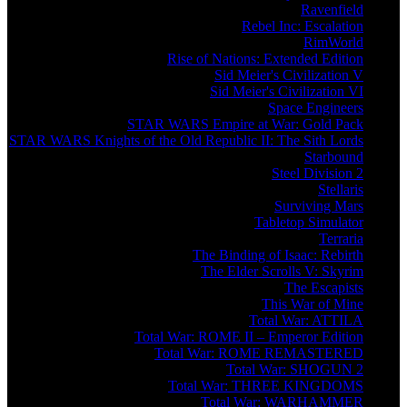
Ravenfield
Rebel Inc: Escalation
RimWorld
Rise of Nations: Extended Edition
Sid Meier's Civilization V
Sid Meier's Civilization VI
Space Engineers
STAR WARS Empire at War: Gold Pack
STAR WARS Knights of the Old Republic II: The Sith Lords
Starbound
Steel Division 2
Stellaris
Surviving Mars
Tabletop Simulator
Terraria
The Binding of Isaac: Rebirth
The Elder Scrolls V: Skyrim
The Escapists
This War of Mine
Total War: ATTILA
Total War: ROME II – Emperor Edition
Total War: ROME REMASTERED
Total War: SHOGUN 2
Total War: THREE KINGDOMS
Total War: WARHAMMER