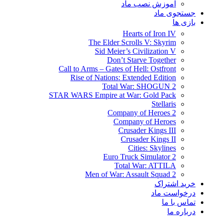
آموزش نصب ماد
جستجوی ماد
بازی ها
Hearts of Iron IV
The Elder Scrolls V: Skyrim
Sid Meier’s Civilization V
Don’t Starve Together
Call to Arms – Gates of Hell: Ostfront
Rise of Nations: Extended Edition
Total War: SHOGUN 2
STAR WARS Empire at War: Gold Pack
Stellaris
Company of Heroes 2
Company of Heroes
Crusader Kings III
Crusader Kings II
Cities: Skylines
Euro Truck Simulator 2
Total War: ATTILA
Men of War: Assault Squad 2
خرید اشتراک
درخواست ماد
تماس با ما
درباره ما