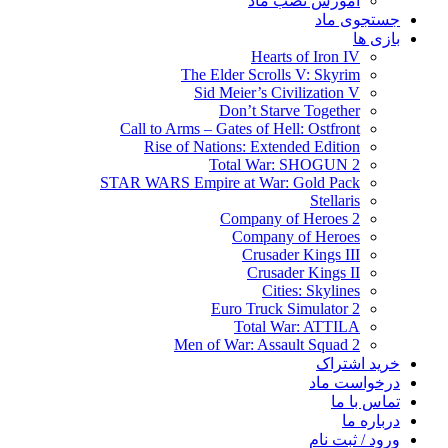
آموزش نصب ماد
جستجوی ماد
بازی ها
Hearts of Iron IV
The Elder Scrolls V: Skyrim
Sid Meier’s Civilization V
Don’t Starve Together
Call to Arms – Gates of Hell: Ostfront
Rise of Nations: Extended Edition
Total War: SHOGUN 2
STAR WARS Empire at War: Gold Pack
Stellaris
Company of Heroes 2
Company of Heroes
Crusader Kings III
Crusader Kings II
Cities: Skylines
Euro Truck Simulator 2
Total War: ATTILA
Men of War: Assault Squad 2
خرید اشتراک
درخواست ماد
تماس با ما
درباره ما
ورود / ثبت نام