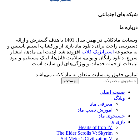
شبکه های اجتماعی
درباره ما
وبسایت مادکلاب در بهمن سال 1401 با هدف گسترش و ارائه
دسترسی راحت برای دانلود ماد بازی از ورکشاپ استیم تأسیس و
به مجموعه
استراتژیک کلاب
افزوده شد. آپدیت آنی مادها، انتشار
سریع، دانلود رایگان و پولی، سلامت فایل‌ها، لینک مستقیم و نبود
تبلیغات از جمله خدمات و ویژگی‌های این سایت است.
تمامی حقوق وب‌سایت متعلق به ماد کلاب می‌باشد.
جستجو
صفحه اصلی
وبلاگ
معرفی ماد
آموزش نصب ماد
جستجوی ماد
بازی ها
Hearts of Iron IV
The Elder Scrolls V: Skyrim
Sid Meier’s Civilization V