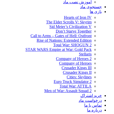
آموزش نصب ماد
جستجوی ماد
بازی ها
Hearts of Iron IV
The Elder Scrolls V: Skyrim
Sid Meier’s Civilization V
Don’t Starve Together
Call to Arms – Gates of Hell: Ostfront
Rise of Nations: Extended Edition
Total War: SHOGUN 2
STAR WARS Empire at War: Gold Pack
Stellaris
Company of Heroes 2
Company of Heroes
Crusader Kings III
Crusader Kings II
Cities: Skylines
Euro Truck Simulator 2
Total War: ATTILA
Men of War: Assault Squad 2
خرید اشتراک
درخواست ماد
تماس با ما
درباره ما