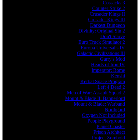
Cossacks 3
Counter-Strike 2
Crusader Kings II
Crusader Kings III
Darkest Dungeon
Divinity: Original Sin 2
Don't Starve
Euro Truck Simulator 2
Europa Universalis IV
Galactic Civilizations III
Garry's Mod
Hearts of Iron IV
Imperator: Rome
Kenshi
Kerbal Space Program
Left 4 Dead 2
Men of War: Assault Squad 2
Mount & Blade II: Bannerlord
Mount & Blade: Warband
Northgard
Oxygen Not Included
People Playground
Planet Coaster
Prison Architect
Project Zomboid