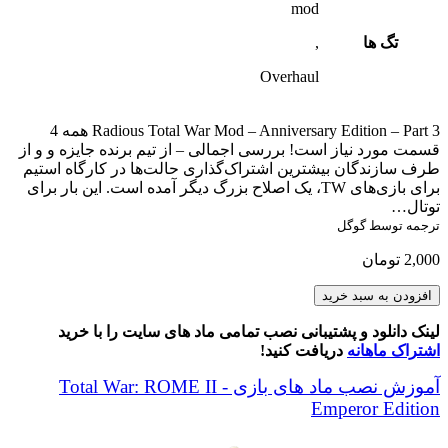
mod
تگ ها
,
Overhaul
Radious Total War Mod – Anniversary Edition – Part 3 همه 4
قسمت مورد نیاز است! بررسی اجمالی – از تیم برنده جایزه و و از
طرف سازندگان بیشترین اشتراک‌گذاری حالت‌ها در کارگاه استیم
برای بازی‌های TW، یک اصلاح بزرگ دیگر آمده است. این بار برای
توتال…
ترجمه توسط گوگل
2,000
تومان
Radious
افزودن به سبد خرید
Total
War
لینک دانلود و پشتیبانی نصب تمامی ماد های سایت را با خرید
Mod
اشتراک ماهانه
دریافت کنید!
-
Anniversary
آموزش نصب ماد های بازی Total War: ROME II -
Edition
Emperor Edition
-
Part