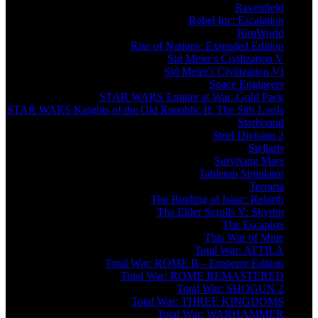
Ravenfield
Rebel Inc: Escalation
RimWorld
Rise of Nations: Extended Edition
Sid Meier's Civilization V
Sid Meier's Civilization VI
Space Engineers
STAR WARS Empire at War: Gold Pack
STAR WARS Knights of the Old Republic II: The Sith Lords
Starbound
Steel Division 2
Stellaris
Surviving Mars
Tabletop Simulator
Terraria
The Binding of Isaac: Rebirth
The Elder Scrolls V: Skyrim
The Escapists
This War of Mine
Total War: ATTILA
Total War: ROME II – Emperor Edition
Total War: ROME REMASTERED
Total War: SHOGUN 2
Total War: THREE KINGDOMS
Total War: WARHAMMER