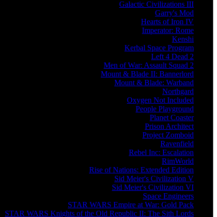
Galactic Civilizations III
Garry's Mod
Hearts of Iron IV
Imperator: Rome
Kenshi
Kerbal Space Program
Left 4 Dead 2
Men of War: Assault Squad 2
Mount & Blade II: Bannerlord
Mount & Blade: Warband
Northgard
Oxygen Not Included
People Playground
Planet Coaster
Prison Architect
Project Zomboid
Ravenfield
Rebel Inc: Escalation
RimWorld
Rise of Nations: Extended Edition
Sid Meier's Civilization V
Sid Meier's Civilization VI
Space Engineers
STAR WARS Empire at War: Gold Pack
STAR WARS Knights of the Old Republic II: The Sith Lords