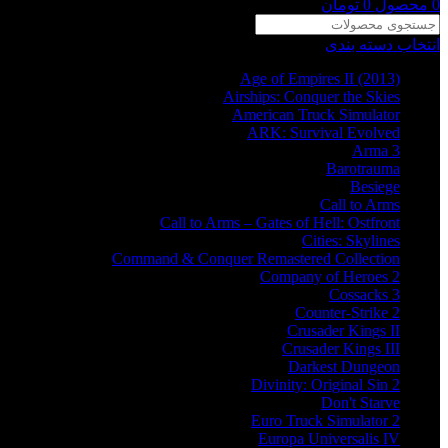
0
محصول
0
تومان
انتخاب دسته بندی
Age of Empires II (2013)
Airships: Conquer the Skies
American Truck Simulator
ARK: Survival Evolved
Arma 3
Barotrauma
Besiege
Call to Arms
Call to Arms – Gates of Hell: Ostfront
Cities: Skylines
Command & Conquer Remastered Collection
Company of Heroes 2
Cossacks 3
Counter-Strike 2
Crusader Kings II
Crusader Kings III
Darkest Dungeon
Divinity: Original Sin 2
Don't Starve
Euro Truck Simulator 2
Europa Universalis IV