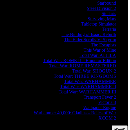
Starbound
Steel Division 2
Stellaris
Surviving Mars
Tabletop Simulator
Terraria
The Binding of Isaac: Rebirth
The Elder Scrolls V: Skyrim
The Escapists
This War of Mine
Total War: ATTILA
Total War: ROME II – Emperor Edition
Total War: ROME REMASTERED
Total War: SHOGUN 2
Total War: THREE KINGDOMS
Total War: WARHAMMER
Total War: WARHAMMER II
Total War: WARHAMMER III
Transport Fever 2
Victoria 3
Wallpaper Engine
Warhammer 40,000: Gladius – Relics of War
XCOM 2
جستجو