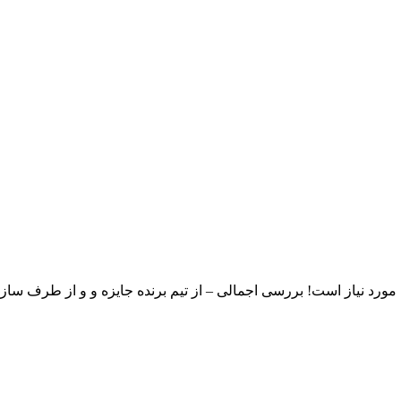
Radious Total War Mod – Anniversary Editi همه 4 قسمت مورد نیاز است! بررسی اجمالی – از تیم بر