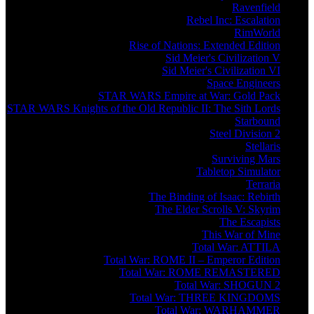
Ravenfield
Rebel Inc: Escalation
RimWorld
Rise of Nations: Extended Edition
Sid Meier's Civilization V
Sid Meier's Civilization VI
Space Engineers
STAR WARS Empire at War: Gold Pack
STAR WARS Knights of the Old Republic II: The Sith Lords
Starbound
Steel Division 2
Stellaris
Surviving Mars
Tabletop Simulator
Terraria
The Binding of Isaac: Rebirth
The Elder Scrolls V: Skyrim
The Escapists
This War of Mine
Total War: ATTILA
Total War: ROME II – Emperor Edition
Total War: ROME REMASTERED
Total War: SHOGUN 2
Total War: THREE KINGDOMS
Total War: WARHAMMER