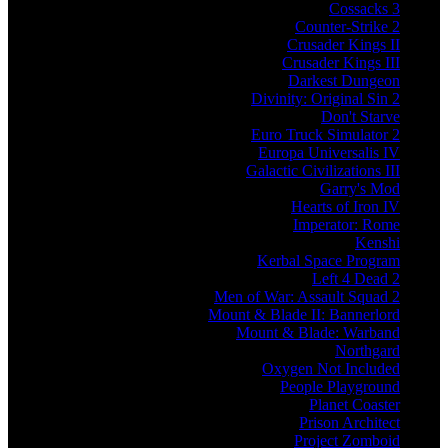
Cossacks 3
Counter-Strike 2
Crusader Kings II
Crusader Kings III
Darkest Dungeon
Divinity: Original Sin 2
Don't Starve
Euro Truck Simulator 2
Europa Universalis IV
Galactic Civilizations III
Garry's Mod
Hearts of Iron IV
Imperator: Rome
Kenshi
Kerbal Space Program
Left 4 Dead 2
Men of War: Assault Squad 2
Mount & Blade II: Bannerlord
Mount & Blade: Warband
Northgard
Oxygen Not Included
People Playground
Planet Coaster
Prison Architect
Project Zomboid