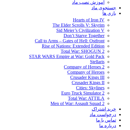
آموزش نصب ماد
جستجوی ماد
بازی ها
Hearts of Iron IV
The Elder Scrolls V: Skyrim
Sid Meier’s Civilization V
Don’t Starve Together
Call to Arms – Gates of Hell: Ostfront
Rise of Nations: Extended Edition
Total War: SHOGUN 2
STAR WARS Empire at War: Gold Pack
Stellaris
Company of Heroes 2
Company of Heroes
Crusader Kings III
Crusader Kings II
Cities: Skylines
Euro Truck Simulator 2
Total War: ATTILA
Men of War: Assault Squad 2
خرید اشتراک
درخواست ماد
تماس با ما
درباره ما