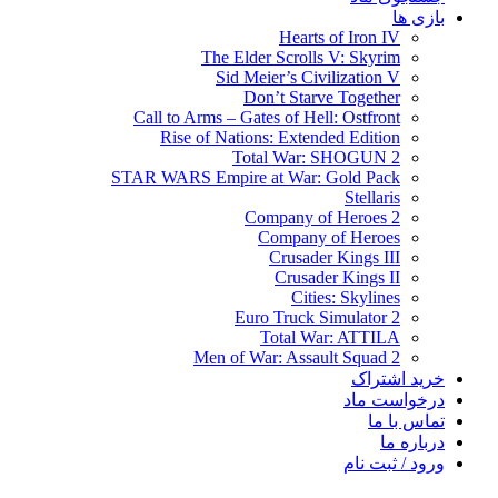
بازی ها
Hearts of Iron IV
The Elder Scrolls V: Skyrim
Sid Meier’s Civilization V
Don’t Starve Together
Call to Arms – Gates of Hell: Ostfront
Rise of Nations: Extended Edition
Total War: SHOGUN 2
STAR WARS Empire at War: Gold Pack
Stellaris
Company of Heroes 2
Company of Heroes
Crusader Kings III
Crusader Kings II
Cities: Skylines
Euro Truck Simulator 2
Total War: ATTILA
Men of War: Assault Squad 2
خرید اشتراک
درخواست ماد
تماس با ما
درباره ما
ورود / ثبت نام