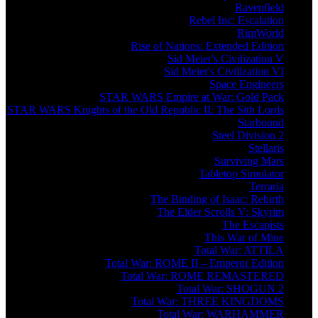
Ravenfield
Rebel Inc: Escalation
RimWorld
Rise of Nations: Extended Edition
Sid Meier's Civilization V
Sid Meier's Civilization VI
Space Engineers
STAR WARS Empire at War: Gold Pack
STAR WARS Knights of the Old Republic II: The Sith Lords
Starbound
Steel Division 2
Stellaris
Surviving Mars
Tabletop Simulator
Terraria
The Binding of Isaac: Rebirth
The Elder Scrolls V: Skyrim
The Escapists
This War of Mine
Total War: ATTILA
Total War: ROME II – Emperor Edition
Total War: ROME REMASTERED
Total War: SHOGUN 2
Total War: THREE KINGDOMS
Total War: WARHAMMER