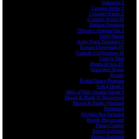
Cossacks 3
Counter-Strike 2
Crusader Kings II
Crusader Kings III
Darkest Dungeon
Divinity: Original Sin 2
Don't Starve
Euro Truck Simulator 2
Europa Universalis IV
Galactic Civilizations III
Garry's Mod
Hearts of Iron IV
Imperator: Rome
Kenshi
Kerbal Space Program
Left 4 Dead 2
Men of War: Assault Squad 2
Mount & Blade II: Bannerlord
Mount & Blade: Warband
Northgard
Oxygen Not Included
People Playground
Planet Coaster
Prison Architect
Project Zomboid