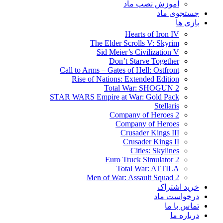
آموزش نصب ماد
جستجوی ماد
بازی ها
Hearts of Iron IV
The Elder Scrolls V: Skyrim
Sid Meier’s Civilization V
Don’t Starve Together
Call to Arms – Gates of Hell: Ostfront
Rise of Nations: Extended Edition
Total War: SHOGUN 2
STAR WARS Empire at War: Gold Pack
Stellaris
Company of Heroes 2
Company of Heroes
Crusader Kings III
Crusader Kings II
Cities: Skylines
Euro Truck Simulator 2
Total War: ATTILA
Men of War: Assault Squad 2
خرید اشتراک
درخواست ماد
تماس با ما
درباره ما