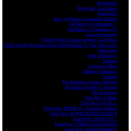
Ravenfield
Rebel Inc: Escalation
RimWorld
Rise of Nations: Extended Edition
Sid Meier's Civilization V
Sid Meier's Civilization VI
Space Engineers
STAR WARS Empire at War: Gold Pack
STAR WARS Knights of the Old Republic II: The Sith Lords
Starbound
Steel Division 2
Stellaris
Surviving Mars
Tabletop Simulator
Terraria
The Binding of Isaac: Rebirth
The Elder Scrolls V: Skyrim
The Escapists
This War of Mine
Total War: ATTILA
Total War: ROME II – Emperor Edition
Total War: ROME REMASTERED
Total War: SHOGUN 2
Total War: THREE KINGDOMS
Total War: WARHAMMER