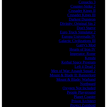
Cossacks 3
Counter-Strike 2
Crusader Kings II
Crusader Kings III
Darkest Dungeon
Divinity: Original Sin 2
Don't Starve
Euro Truck Simulator 2
Europa Universalis IV
Galactic Civilizations III
Garry's Mod
Hearts of Iron IV
Imperator: Rome
Kenshi
Kerbal Space Program
Left 4 Dead 2
Men of War: Assault Squad 2
Mount & Blade II: Bannerlord
Mount & Blade: Warband
Northgard
Oxygen Not Included
People Playground
Planet Coaster
Prison Architect
Project Zomboid