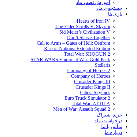
آموزش نصب ماد
جستجوی ماد
بازی ها
Hearts of Iron IV
The Elder Scrolls V: Skyrim
Sid Meier’s Civilization V
Don’t Starve Together
Call to Arms – Gates of Hell: Ostfront
Rise of Nations: Extended Edition
Total War: SHOGUN 2
STAR WARS Empire at War: Gold Pack
Stellaris
Company of Heroes 2
Company of Heroes
Crusader Kings III
Crusader Kings II
Cities: Skylines
Euro Truck Simulator 2
Total War: ATTILA
Men of War: Assault Squad 2
خرید اشتراک
درخواست ماد
تماس با ما
درباره ما