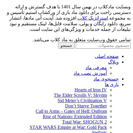
وبسایت مادکلاب در بهمن سال 1401 با هدف گسترش و ارائه
دسترسی راحت برای دانلود ماد بازی از ورکشاپ استیم تأسیس و
به مجموعه
استراتژیک کلاب
افزوده شد. آپدیت آنی مادها، انتشار
سریع، دانلود رایگان و پولی، سلامت فایل‌ها، لینک مستقیم و نبود
تبلیغات از جمله خدمات و ویژگی‌های این سایت است.
تمامی حقوق وب‌سایت متعلق به ماد کلاب می‌باشد.
جستجو
صفحه اصلی
وبلاگ
معرفی ماد
آموزش نصب ماد
جستجوی ماد
بازی ها
Hearts of Iron IV
The Elder Scrolls V: Skyrim
Sid Meier’s Civilization V
Don’t Starve Together
Call to Arms – Gates of Hell: Ostfront
Rise of Nations: Extended Edition
Total War: SHOGUN 2
STAR WARS Empire at War: Gold Pack
Stellaris