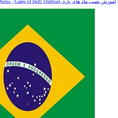
آموزش نصب ماد های بازی Call to Arms - Gates of Hell: Ostfront