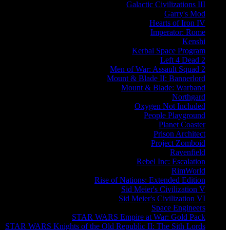
Galactic Civilizations III
Garry's Mod
Hearts of Iron IV
Imperator: Rome
Kenshi
Kerbal Space Program
Left 4 Dead 2
Men of War: Assault Squad 2
Mount & Blade II: Bannerlord
Mount & Blade: Warband
Northgard
Oxygen Not Included
People Playground
Planet Coaster
Prison Architect
Project Zomboid
Ravenfield
Rebel Inc: Escalation
RimWorld
Rise of Nations: Extended Edition
Sid Meier's Civilization V
Sid Meier's Civilization VI
Space Engineers
STAR WARS Empire at War: Gold Pack
STAR WARS Knights of the Old Republic II: The Sith Lords