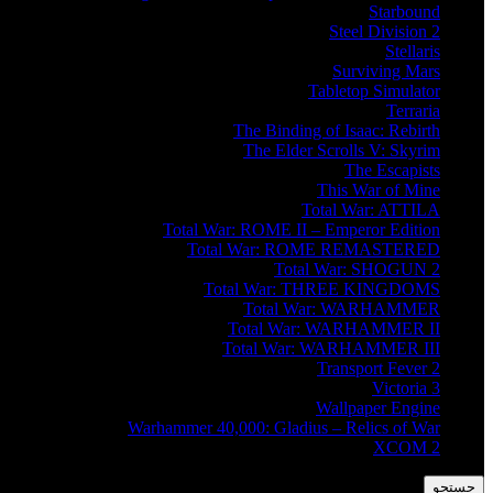
Starbound
Steel Division 2
Stellaris
Surviving Mars
Tabletop Simulator
Terraria
The Binding of Isaac: Rebirth
The Elder Scrolls V: Skyrim
The Escapists
This War of Mine
Total War: ATTILA
Total War: ROME II – Emperor Edition
Total War: ROME REMASTERED
Total War: SHOGUN 2
Total War: THREE KINGDOMS
Total War: WARHAMMER
Total War: WARHAMMER II
Total War: WARHAMMER III
Transport Fever 2
Victoria 3
Wallpaper Engine
Warhammer 40,000: Gladius – Relics of War
XCOM 2
جستجو