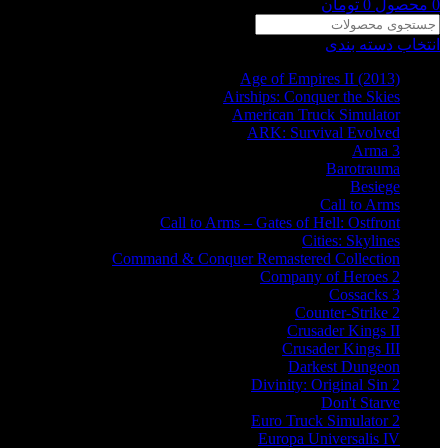
0
محصول
0
تومان
انتخاب دسته بندی
Age of Empires II (2013)
Airships: Conquer the Skies
American Truck Simulator
ARK: Survival Evolved
Arma 3
Barotrauma
Besiege
Call to Arms
Call to Arms – Gates of Hell: Ostfront
Cities: Skylines
Command & Conquer Remastered Collection
Company of Heroes 2
Cossacks 3
Counter-Strike 2
Crusader Kings II
Crusader Kings III
Darkest Dungeon
Divinity: Original Sin 2
Don't Starve
Euro Truck Simulator 2
Europa Universalis IV