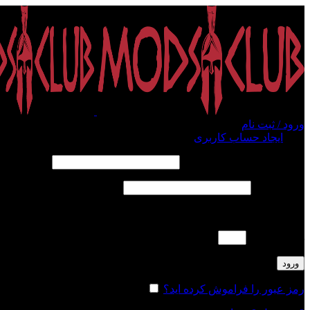
ورود / ثبت نام
ورود
ایجاد حساب کاربری
الزامی
نام کاربری یا آدرس ایمیل
*
الزامی
رمز عبور
*
لطفا پاسخ را به عدد انگلیسی وارد کنید:
هجده + 20 =
ورود
رمز عبور را فراموش کرده اید؟
مرا به خاطر بسپار