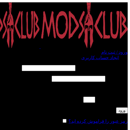
ورود / ثبت نام
ورود
ایجاد حساب کاربری
الزامی
نام کاربری یا آدرس ایمیل
*
الزامی
رمز عبور
*
لطفا پاسخ را به عدد انگلیسی وارد کنید:
چهارده − شش =
ورود
رمز عبور را فراموش کرده اید؟
مرا به خاطر بسپار