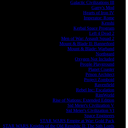
Galactic Civilizations III
Garry's Mod
Hearts of Iron IV
Imperator: Rome
Kenshi
Kerbal Space Program
Left 4 Dead 2
Men of War: Assault Squad 2
Mount & Blade II: Bannerlord
Mount & Blade: Warband
Northgard
Oxygen Not Included
People Playground
Planet Coaster
Prison Architect
Project Zomboid
Ravenfield
Rebel Inc: Escalation
RimWorld
Rise of Nations: Extended Edition
Sid Meier's Civilization V
Sid Meier's Civilization VI
Space Engineers
STAR WARS Empire at War: Gold Pack
STAR WARS Knights of the Old Republic II: The Sith Lords