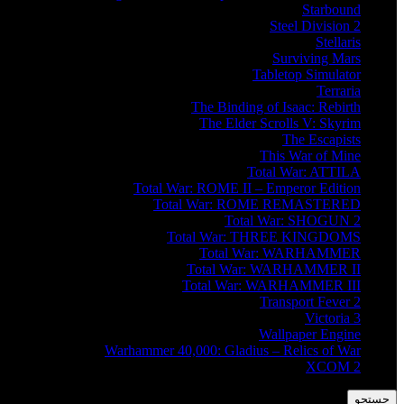
Starbound
Steel Division 2
Stellaris
Surviving Mars
Tabletop Simulator
Terraria
The Binding of Isaac: Rebirth
The Elder Scrolls V: Skyrim
The Escapists
This War of Mine
Total War: ATTILA
Total War: ROME II – Emperor Edition
Total War: ROME REMASTERED
Total War: SHOGUN 2
Total War: THREE KINGDOMS
Total War: WARHAMMER
Total War: WARHAMMER II
Total War: WARHAMMER III
Transport Fever 2
Victoria 3
Wallpaper Engine
Warhammer 40,000: Gladius – Relics of War
XCOM 2
جستجو