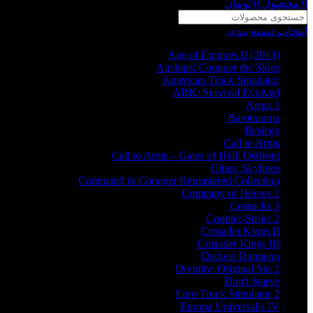
0
محصول
0
تومان
انتخاب دسته بندی
Age of Empires II (2013)
Airships: Conquer the Skies
American Truck Simulator
ARK: Survival Evolved
Arma 3
Barotrauma
Besiege
Call to Arms
Call to Arms – Gates of Hell: Ostfront
Cities: Skylines
Command & Conquer Remastered Collection
Company of Heroes 2
Cossacks 3
Counter-Strike 2
Crusader Kings II
Crusader Kings III
Darkest Dungeon
Divinity: Original Sin 2
Don't Starve
Euro Truck Simulator 2
Europa Universalis IV