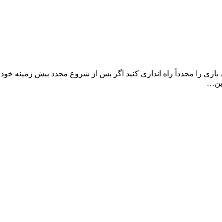
ینه برای منوی اصلی. فراموش نکنید که پس از فعال کردن MOD ، بازی را مجدداً راه اندازی کنید اگر پس
رین…