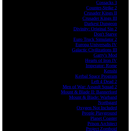
Cossacks 3
Counter-Strike 2
Crusader Kings II
Crusader Kings III
Darkest Dungeon
Divinity: Original Sin 2
Don't Starve
Euro Truck Simulator 2
Europa Universalis IV
Galactic Civilizations III
Garry's Mod
Hearts of Iron IV
Imperator: Rome
Kenshi
Kerbal Space Program
Left 4 Dead 2
Men of War: Assault Squad 2
Mount & Blade II: Bannerlord
Mount & Blade: Warband
Northgard
Oxygen Not Included
People Playground
Planet Coaster
Prison Architect
Project Zomboid