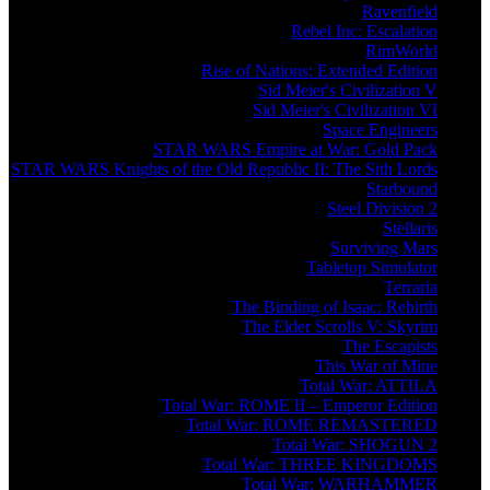
Ravenfield
Rebel Inc: Escalation
RimWorld
Rise of Nations: Extended Edition
Sid Meier's Civilization V
Sid Meier's Civilization VI
Space Engineers
STAR WARS Empire at War: Gold Pack
STAR WARS Knights of the Old Republic II: The Sith Lords
Starbound
Steel Division 2
Stellaris
Surviving Mars
Tabletop Simulator
Terraria
The Binding of Isaac: Rebirth
The Elder Scrolls V: Skyrim
The Escapists
This War of Mine
Total War: ATTILA
Total War: ROME II – Emperor Edition
Total War: ROME REMASTERED
Total War: SHOGUN 2
Total War: THREE KINGDOMS
Total War: WARHAMMER