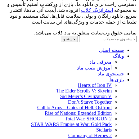
دسترسی راحت برای دانلود ماد بازی از ورکشاپ استیم تأسیس و
به مجموعه
استراتژیک کلاب
افزوده شد. آپدیت آنی مادها، انتشار
سریع، دانلود رایگان و پولی، سلامت فایل‌ها، لینک مستقیم و نبود
تبلیغات از جمله خدمات و ویژگی‌های این سایت است.
تمامی حقوق وب‌سایت متعلق به ماد کلاب می‌باشد.
جستجو
صفحه اصلی
وبلاگ
معرفی ماد
آموزش نصب ماد
جستجوی ماد
بازی ها
Hearts of Iron IV
The Elder Scrolls V: Skyrim
Sid Meier’s Civilization V
Don’t Starve Together
Call to Arms – Gates of Hell: Ostfront
Rise of Nations: Extended Edition
Total War: SHOGUN 2
STAR WARS Empire at War: Gold Pack
Stellaris
Company of Heroes 2