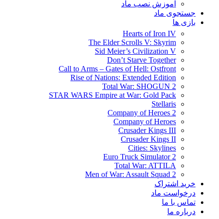
آموزش نصب ماد
جستجوی ماد
بازی ها
Hearts of Iron IV
The Elder Scrolls V: Skyrim
Sid Meier’s Civilization V
Don’t Starve Together
Call to Arms – Gates of Hell: Ostfront
Rise of Nations: Extended Edition
Total War: SHOGUN 2
STAR WARS Empire at War: Gold Pack
Stellaris
Company of Heroes 2
Company of Heroes
Crusader Kings III
Crusader Kings II
Cities: Skylines
Euro Truck Simulator 2
Total War: ATTILA
Men of War: Assault Squad 2
خرید اشتراک
درخواست ماد
تماس با ما
درباره ما