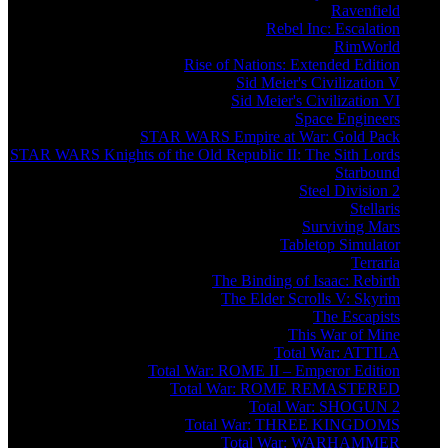
Ravenfield
Rebel Inc: Escalation
RimWorld
Rise of Nations: Extended Edition
Sid Meier's Civilization V
Sid Meier's Civilization VI
Space Engineers
STAR WARS Empire at War: Gold Pack
STAR WARS Knights of the Old Republic II: The Sith Lords
Starbound
Steel Division 2
Stellaris
Surviving Mars
Tabletop Simulator
Terraria
The Binding of Isaac: Rebirth
The Elder Scrolls V: Skyrim
The Escapists
This War of Mine
Total War: ATTILA
Total War: ROME II – Emperor Edition
Total War: ROME REMASTERED
Total War: SHOGUN 2
Total War: THREE KINGDOMS
Total War: WARHAMMER