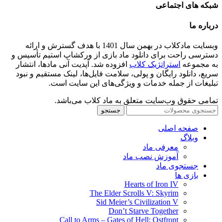
شبکه های اجتماعی
درباره ما
وبسایت مادکلاب در بهمن سال 1401 با هدف گسترش و ارائه
دسترسی راحت برای دانلود ماد بازی از ورکشاپ استیم تأسیس و
به مجموعه
استراتژیک کلاب
افزوده شد. آپدیت آنی مادها، انتشار
سریع، دانلود رایگان و پولی، سلامت فایل‌ها، لینک مستقیم و نبود
تبلیغات از جمله خدمات و ویژگی‌های این سایت است.
تمامی حقوق وب‌سایت متعلق به ماد کلاب می‌باشد.
جستجو
صفحه اصلی
وبلاگ
معرفی ماد
آموزش نصب ماد
جستجوی ماد
بازی ها
Hearts of Iron IV
The Elder Scrolls V: Skyrim
Sid Meier’s Civilization V
Don’t Starve Together
Call to Arms – Gates of Hell: Ostfront