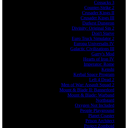
Cossacks 3
Counter-Strike 2
Crusader Kings II
Crusader Kings III
Darkest Dungeon
Divinity: Original Sin 2
Don't Starve
Euro Truck Simulator 2
Europa Universalis IV
Galactic Civilizations III
Garry's Mod
Hearts of Iron IV
Imperator: Rome
Kenshi
Kerbal Space Program
Left 4 Dead 2
Men of War: Assault Squad 2
Mount & Blade II: Bannerlord
Mount & Blade: Warband
Northgard
Oxygen Not Included
People Playground
Planet Coaster
Prison Architect
Project Zomboid