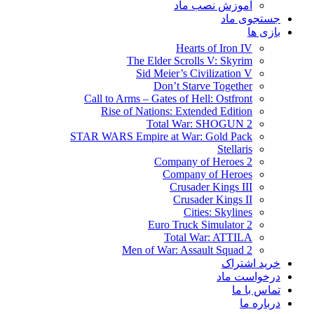
آموزش نصب ماد
جستجوی ماد
بازی ها
Hearts of Iron IV
The Elder Scrolls V: Skyrim
Sid Meier’s Civilization V
Don’t Starve Together
Call to Arms – Gates of Hell: Ostfront
Rise of Nations: Extended Edition
Total War: SHOGUN 2
STAR WARS Empire at War: Gold Pack
Stellaris
Company of Heroes 2
Company of Heroes
Crusader Kings III
Crusader Kings II
Cities: Skylines
Euro Truck Simulator 2
Total War: ATTILA
Men of War: Assault Squad 2
خرید اشتراک
درخواست ماد
تماس با ما
درباره ما