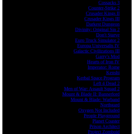
Cossacks 3
Counter-Strike 2
Crusader Kings II
Crusader Kings III
Darkest Dungeon
Divinity: Original Sin 2
Don't Starve
Euro Truck Simulator 2
Europa Universalis IV
Galactic Civilizations III
Garry's Mod
Hearts of Iron IV
Imperator: Rome
Kenshi
Kerbal Space Program
Left 4 Dead 2
Men of War: Assault Squad 2
Mount & Blade II: Bannerlord
Mount & Blade: Warband
Northgard
Oxygen Not Included
People Playground
Planet Coaster
Prison Architect
Project Zomboid