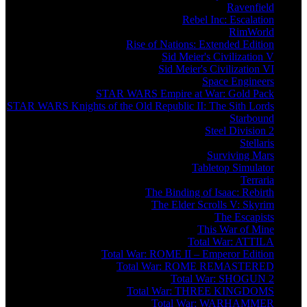
Ravenfield
Rebel Inc: Escalation
RimWorld
Rise of Nations: Extended Edition
Sid Meier's Civilization V
Sid Meier's Civilization VI
Space Engineers
STAR WARS Empire at War: Gold Pack
STAR WARS Knights of the Old Republic II: The Sith Lords
Starbound
Steel Division 2
Stellaris
Surviving Mars
Tabletop Simulator
Terraria
The Binding of Isaac: Rebirth
The Elder Scrolls V: Skyrim
The Escapists
This War of Mine
Total War: ATTILA
Total War: ROME II – Emperor Edition
Total War: ROME REMASTERED
Total War: SHOGUN 2
Total War: THREE KINGDOMS
Total War: WARHAMMER