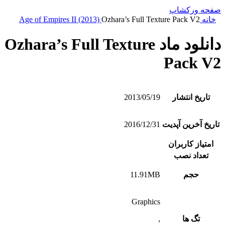
صفحه ورکشاپ
خانه
Ozhara’s Full Texture Pack V2
Age of Empires II (2013)
دانلود ماد Ozhara’s Full Texture
Pack V2
تاریخ انتشار
2013/05/19
تاریخ آخرین آپدیت
2016/12/31
امتیاز کاربران
تعداد نصب
حجم
11.91MB
Graphics
تگ ها
,