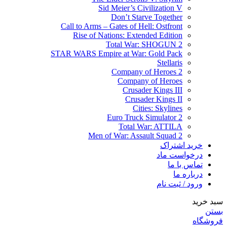
Sid Meier’s Civilization V
Don’t Starve Together
Call to Arms – Gates of Hell: Ostfront
Rise of Nations: Extended Edition
Total War: SHOGUN 2
STAR WARS Empire at War: Gold Pack
Stellaris
Company of Heroes 2
Company of Heroes
Crusader Kings III
Crusader Kings II
Cities: Skylines
Euro Truck Simulator 2
Total War: ATTILA
Men of War: Assault Squad 2
خرید اشتراک
درخواست ماد
تماس با ما
درباره ما
ورود / ثبت نام
سبد خرید
بستن
فروشگاه