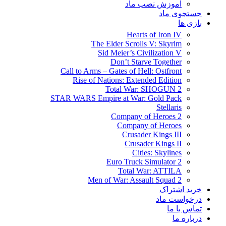
آموزش نصب ماد
جستجوی ماد
بازی ها
Hearts of Iron IV
The Elder Scrolls V: Skyrim
Sid Meier’s Civilization V
Don’t Starve Together
Call to Arms – Gates of Hell: Ostfront
Rise of Nations: Extended Edition
Total War: SHOGUN 2
STAR WARS Empire at War: Gold Pack
Stellaris
Company of Heroes 2
Company of Heroes
Crusader Kings III
Crusader Kings II
Cities: Skylines
Euro Truck Simulator 2
Total War: ATTILA
Men of War: Assault Squad 2
خرید اشتراک
درخواست ماد
تماس با ما
درباره ما