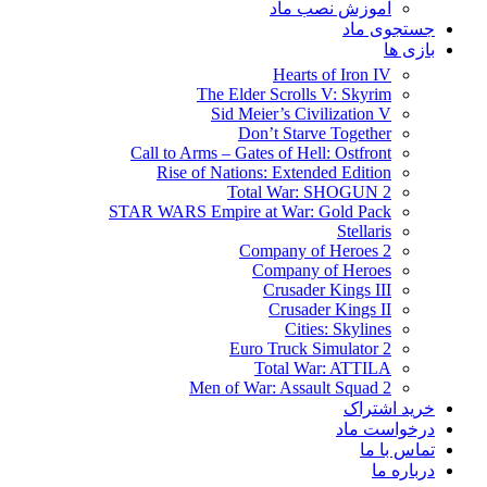
آموزش نصب ماد
جستجوی ماد
بازی ها
Hearts of Iron IV
The Elder Scrolls V: Skyrim
Sid Meier’s Civilization V
Don’t Starve Together
Call to Arms – Gates of Hell: Ostfront
Rise of Nations: Extended Edition
Total War: SHOGUN 2
STAR WARS Empire at War: Gold Pack
Stellaris
Company of Heroes 2
Company of Heroes
Crusader Kings III
Crusader Kings II
Cities: Skylines
Euro Truck Simulator 2
Total War: ATTILA
Men of War: Assault Squad 2
خرید اشتراک
درخواست ماد
تماس با ما
درباره ما