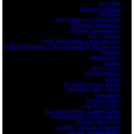
Ravenfield
Rebel Inc: Escalation
RimWorld
Rise of Nations: Extended Edition
Sid Meier's Civilization V
Sid Meier's Civilization VI
Space Engineers
STAR WARS Empire at War: Gold Pack
STAR WARS Knights of the Old Republic II: The Sith Lords
Starbound
Steel Division 2
Stellaris
Surviving Mars
Tabletop Simulator
Terraria
The Binding of Isaac: Rebirth
The Elder Scrolls V: Skyrim
The Escapists
This War of Mine
Total War: ATTILA
Total War: ROME II – Emperor Edition
Total War: ROME REMASTERED
Total War: SHOGUN 2
Total War: THREE KINGDOMS
Total War: WARHAMMER