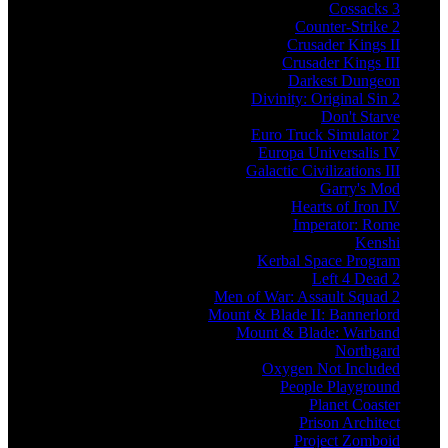
Cossacks 3
Counter-Strike 2
Crusader Kings II
Crusader Kings III
Darkest Dungeon
Divinity: Original Sin 2
Don't Starve
Euro Truck Simulator 2
Europa Universalis IV
Galactic Civilizations III
Garry's Mod
Hearts of Iron IV
Imperator: Rome
Kenshi
Kerbal Space Program
Left 4 Dead 2
Men of War: Assault Squad 2
Mount & Blade II: Bannerlord
Mount & Blade: Warband
Northgard
Oxygen Not Included
People Playground
Planet Coaster
Prison Architect
Project Zomboid