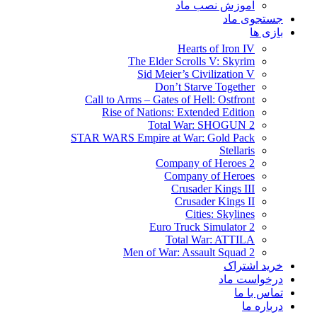
آموزش نصب ماد
جستجوی ماد
بازی ها
Hearts of Iron IV
The Elder Scrolls V: Skyrim
Sid Meier’s Civilization V
Don’t Starve Together
Call to Arms – Gates of Hell: Ostfront
Rise of Nations: Extended Edition
Total War: SHOGUN 2
STAR WARS Empire at War: Gold Pack
Stellaris
Company of Heroes 2
Company of Heroes
Crusader Kings III
Crusader Kings II
Cities: Skylines
Euro Truck Simulator 2
Total War: ATTILA
Men of War: Assault Squad 2
خرید اشتراک
درخواست ماد
تماس با ما
درباره ما