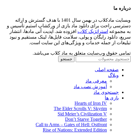
درباره ما
وبسایت مادکلاب در بهمن سال 1401 با هدف گسترش و ارائه
دسترسی راحت برای دانلود ماد بازی از ورکشاپ استیم تأسیس و
به مجموعه
استراتژیک کلاب
افزوده شد. آپدیت آنی مادها، انتشار
سریع، دانلود رایگان و پولی، سلامت فایل‌ها، لینک مستقیم و نبود
تبلیغات از جمله خدمات و ویژگی‌های این سایت است.
تمامی حقوق وب‌سایت متعلق به ماد کلاب می‌باشد.
جستجو
صفحه اصلی
وبلاگ
معرفی ماد
آموزش نصب ماد
جستجوی ماد
بازی ها
Hearts of Iron IV
The Elder Scrolls V: Skyrim
Sid Meier’s Civilization V
Don’t Starve Together
Call to Arms – Gates of Hell: Ostfront
Rise of Nations: Extended Edition