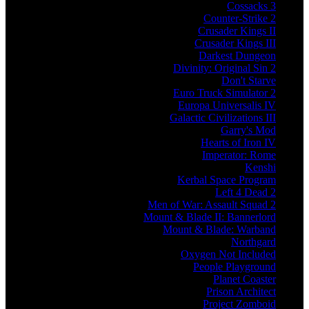
Cossacks 3
Counter-Strike 2
Crusader Kings II
Crusader Kings III
Darkest Dungeon
Divinity: Original Sin 2
Don't Starve
Euro Truck Simulator 2
Europa Universalis IV
Galactic Civilizations III
Garry's Mod
Hearts of Iron IV
Imperator: Rome
Kenshi
Kerbal Space Program
Left 4 Dead 2
Men of War: Assault Squad 2
Mount & Blade II: Bannerlord
Mount & Blade: Warband
Northgard
Oxygen Not Included
People Playground
Planet Coaster
Prison Architect
Project Zomboid