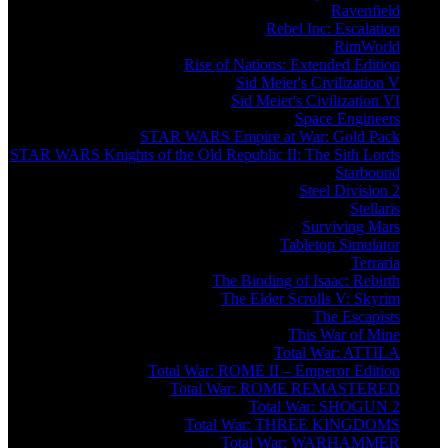
Ravenfield
Rebel Inc: Escalation
RimWorld
Rise of Nations: Extended Edition
Sid Meier's Civilization V
Sid Meier's Civilization VI
Space Engineers
STAR WARS Empire at War: Gold Pack
STAR WARS Knights of the Old Republic II: The Sith Lords
Starbound
Steel Division 2
Stellaris
Surviving Mars
Tabletop Simulator
Terraria
The Binding of Isaac: Rebirth
The Elder Scrolls V: Skyrim
The Escapists
This War of Mine
Total War: ATTILA
Total War: ROME II – Emperor Edition
Total War: ROME REMASTERED
Total War: SHOGUN 2
Total War: THREE KINGDOMS
Total War: WARHAMMER