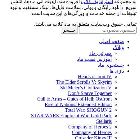
به مجموعه
استراتژیک کلاب
افزوده شد. آپدیت آنی مادها، انتشار
سریع، دانلود رایگان و پولی، سلامت فایل‌ها، لینک مستقیم و نبود
تبلیغات از جمله خدمات و ویژگی‌های این سایت است.
تمامی حقوق وب‌سایت متعلق به ماد کلاب می‌باشد.
جستجو
صفحه اصلی
وبلاگ
معرفی ماد
آموزش نصب ماد
جستجوی ماد
بازی ها
Hearts of Iron IV
The Elder Scrolls V: Skyrim
Sid Meier’s Civilization V
Don’t Starve Together
Call to Arms – Gates of Hell: Ostfront
Rise of Nations: Extended Edition
Total War: SHOGUN 2
STAR WARS Empire at War: Gold Pack
Stellaris
Company of Heroes 2
Company of Heroes
Crusader Kings III