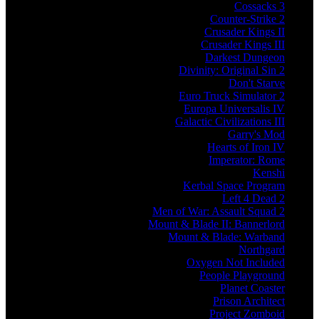
Cossacks 3
Counter-Strike 2
Crusader Kings II
Crusader Kings III
Darkest Dungeon
Divinity: Original Sin 2
Don't Starve
Euro Truck Simulator 2
Europa Universalis IV
Galactic Civilizations III
Garry's Mod
Hearts of Iron IV
Imperator: Rome
Kenshi
Kerbal Space Program
Left 4 Dead 2
Men of War: Assault Squad 2
Mount & Blade II: Bannerlord
Mount & Blade: Warband
Northgard
Oxygen Not Included
People Playground
Planet Coaster
Prison Architect
Project Zomboid