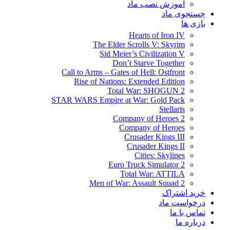
آموزش نصب ماد
جستجوی ماد
بازی ها
Hearts of Iron IV
The Elder Scrolls V: Skyrim
Sid Meier’s Civilization V
Don’t Starve Together
Call to Arms – Gates of Hell: Ostfront
Rise of Nations: Extended Edition
Total War: SHOGUN 2
STAR WARS Empire at War: Gold Pack
Stellaris
Company of Heroes 2
Company of Heroes
Crusader Kings III
Crusader Kings II
Cities: Skylines
Euro Truck Simulator 2
Total War: ATTILA
Men of War: Assault Squad 2
خرید اشتراک
درخواست ماد
تماس با ما
درباره ما