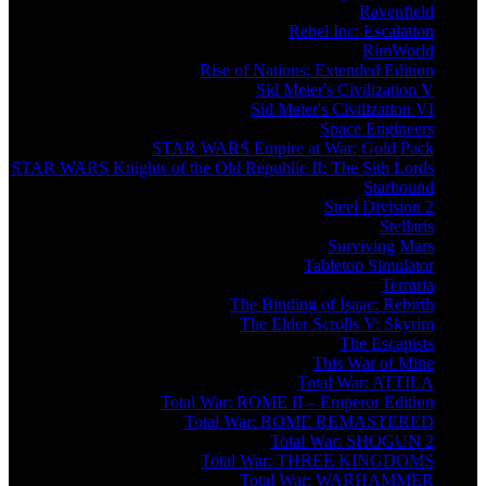
Ravenfield
Rebel Inc: Escalation
RimWorld
Rise of Nations: Extended Edition
Sid Meier's Civilization V
Sid Meier's Civilization VI
Space Engineers
STAR WARS Empire at War: Gold Pack
STAR WARS Knights of the Old Republic II: The Sith Lords
Starbound
Steel Division 2
Stellaris
Surviving Mars
Tabletop Simulator
Terraria
The Binding of Isaac: Rebirth
The Elder Scrolls V: Skyrim
The Escapists
This War of Mine
Total War: ATTILA
Total War: ROME II – Emperor Edition
Total War: ROME REMASTERED
Total War: SHOGUN 2
Total War: THREE KINGDOMS
Total War: WARHAMMER