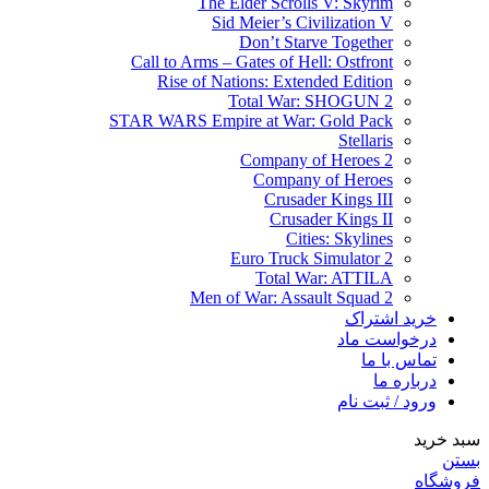
The Elder Scrolls V: Skyrim
Sid Meier’s Civilization V
Don’t Starve Together
Call to Arms – Gates of Hell: Ostfront
Rise of Nations: Extended Edition
Total War: SHOGUN 2
STAR WARS Empire at War: Gold Pack
Stellaris
Company of Heroes 2
Company of Heroes
Crusader Kings III
Crusader Kings II
Cities: Skylines
Euro Truck Simulator 2
Total War: ATTILA
Men of War: Assault Squad 2
خرید اشتراک
درخواست ماد
تماس با ما
درباره ما
ورود / ثبت نام
سبد خرید
بستن
فروشگاه