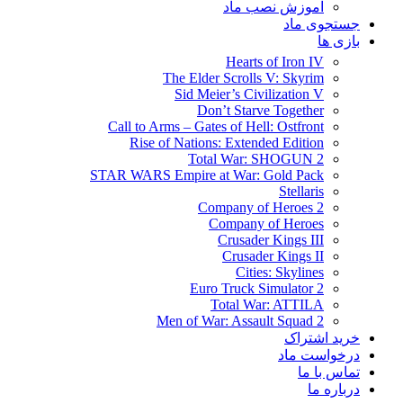
آموزش نصب ماد
جستجوی ماد
بازی ها
Hearts of Iron IV
The Elder Scrolls V: Skyrim
Sid Meier’s Civilization V
Don’t Starve Together
Call to Arms – Gates of Hell: Ostfront
Rise of Nations: Extended Edition
Total War: SHOGUN 2
STAR WARS Empire at War: Gold Pack
Stellaris
Company of Heroes 2
Company of Heroes
Crusader Kings III
Crusader Kings II
Cities: Skylines
Euro Truck Simulator 2
Total War: ATTILA
Men of War: Assault Squad 2
خرید اشتراک
درخواست ماد
تماس با ما
درباره ما