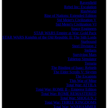
Ravenfield
Rebel Inc: Escalation
RimWorld
Rise of Nations: Extended Edition
Sid Meier's Civilization V
Sid Meier's Civilization VI
Space Engineers
STAR WARS Empire at War: Gold Pack
STAR WARS Knights of the Old Republic II: The Sith Lords
Starbound
Steel Division 2
Stellaris
Surviving Mars
Tabletop Simulator
Terraria
The Binding of Isaac: Rebirth
The Elder Scrolls V: Skyrim
The Escapists
This War of Mine
Total War: ATTILA
Total War: ROME II – Emperor Edition
Total War: ROME REMASTERED
Total War: SHOGUN 2
Total War: THREE KINGDOMS
Total War: WARHAMMER