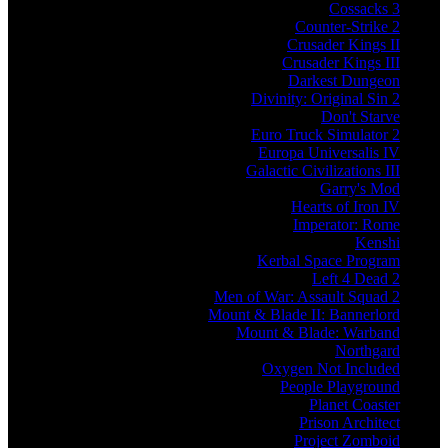
Cossacks 3
Counter-Strike 2
Crusader Kings II
Crusader Kings III
Darkest Dungeon
Divinity: Original Sin 2
Don't Starve
Euro Truck Simulator 2
Europa Universalis IV
Galactic Civilizations III
Garry's Mod
Hearts of Iron IV
Imperator: Rome
Kenshi
Kerbal Space Program
Left 4 Dead 2
Men of War: Assault Squad 2
Mount & Blade II: Bannerlord
Mount & Blade: Warband
Northgard
Oxygen Not Included
People Playground
Planet Coaster
Prison Architect
Project Zomboid