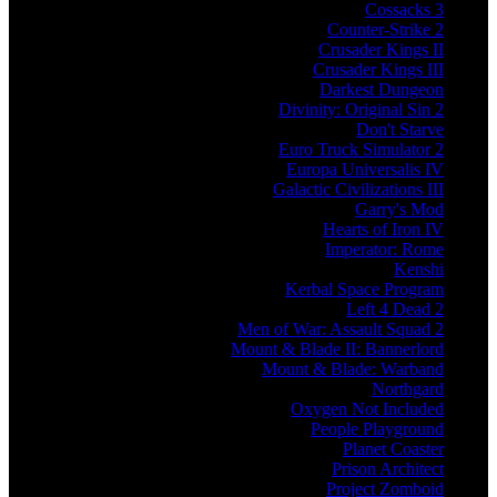
Cossacks 3
Counter-Strike 2
Crusader Kings II
Crusader Kings III
Darkest Dungeon
Divinity: Original Sin 2
Don't Starve
Euro Truck Simulator 2
Europa Universalis IV
Galactic Civilizations III
Garry's Mod
Hearts of Iron IV
Imperator: Rome
Kenshi
Kerbal Space Program
Left 4 Dead 2
Men of War: Assault Squad 2
Mount & Blade II: Bannerlord
Mount & Blade: Warband
Northgard
Oxygen Not Included
People Playground
Planet Coaster
Prison Architect
Project Zomboid