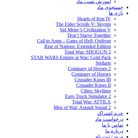
آموزش نصب ماد
جستجوی ماد
بازی ها
Hearts of Iron IV
The Elder Scrolls V: Skyrim
Sid Meier’s Civilization V
Don’t Starve Together
Call to Arms – Gates of Hell: Ostfront
Rise of Nations: Extended Edition
Total War: SHOGUN 2
STAR WARS Empire at War: Gold Pack
Stellaris
Company of Heroes 2
Company of Heroes
Crusader Kings III
Crusader Kings II
Cities: Skylines
Euro Truck Simulator 2
Total War: ATTILA
Men of War: Assault Squad 2
خرید اشتراک
درخواست ماد
تماس با ما
درباره ما
ورود / ثبت نام