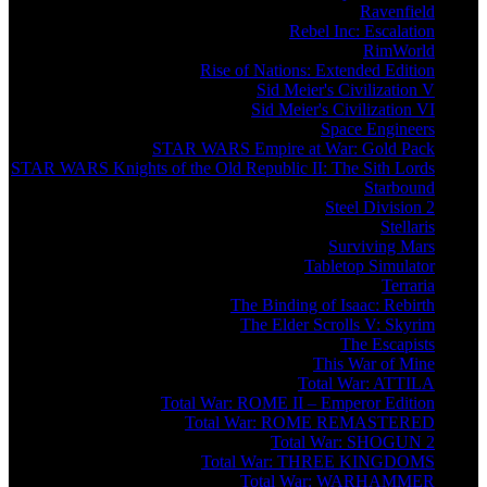
Ravenfield
Rebel Inc: Escalation
RimWorld
Rise of Nations: Extended Edition
Sid Meier's Civilization V
Sid Meier's Civilization VI
Space Engineers
STAR WARS Empire at War: Gold Pack
STAR WARS Knights of the Old Republic II: The Sith Lords
Starbound
Steel Division 2
Stellaris
Surviving Mars
Tabletop Simulator
Terraria
The Binding of Isaac: Rebirth
The Elder Scrolls V: Skyrim
The Escapists
This War of Mine
Total War: ATTILA
Total War: ROME II – Emperor Edition
Total War: ROME REMASTERED
Total War: SHOGUN 2
Total War: THREE KINGDOMS
Total War: WARHAMMER