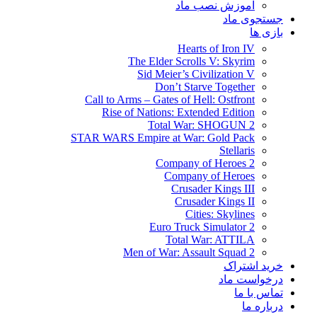
آموزش نصب ماد
جستجوی ماد
بازی ها
Hearts of Iron IV
The Elder Scrolls V: Skyrim
Sid Meier’s Civilization V
Don’t Starve Together
Call to Arms – Gates of Hell: Ostfront
Rise of Nations: Extended Edition
Total War: SHOGUN 2
STAR WARS Empire at War: Gold Pack
Stellaris
Company of Heroes 2
Company of Heroes
Crusader Kings III
Crusader Kings II
Cities: Skylines
Euro Truck Simulator 2
Total War: ATTILA
Men of War: Assault Squad 2
خرید اشتراک
درخواست ماد
تماس با ما
درباره ما